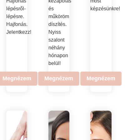
Hajfonás
kézápolás
most
lépésről-
és
képzésünkre!
lépésre.
műköröm
Hajfonás.
díszítés.
Jelentkezz!
Nyiss
szalont
néhány
hónapon
belül!
Megnézem
Megnézem
Megnézem