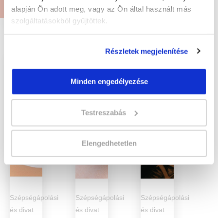
Megnézem
Megnézem
Megnézem
alapján Ön adott meg, vagy az Ön által használt más
szolgáltatásokból gyűjtöttek.
Részletek megjelenítése
Minden engedélyezése
Testreszabás
Elengedhetetlen
Szépségápolási
Szépségápolási
Szépségápolási
és divat
és divat
és divat