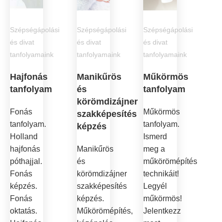
Szépségápolási
Szépségápolási
Szépségápolási
és divat
és divat
és divat
tanfolyamaink
tanfolyamaink
tanfolyamaink
Hajfonás
Manikűrös
Műkörmös
tanfolyam
és
tanfolyam
körömdizájner
Fonás
Műkörmös
szakképesítés
tanfolyam.
tanfolyam.
képzés
Holland
Ismerd
hajfonás
Manikűrös
meg a
póthajjal.
és
műkörömépítés
Fonás
körömdizájner
technikáit!
képzés.
szakképesítés
Legyél
Fonás
képzés.
műkörmös!
oktatás.
Műkörömépítés,
Jelentkezz