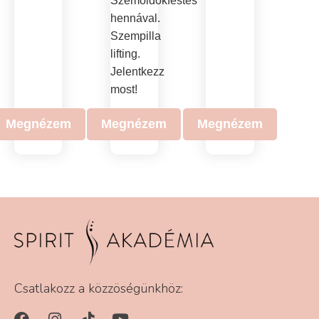
Szemöldökfestés
hennával.
Szempilla
lifting.
Jelentkezz
most!
Megnézem
Megnézem
Megnézem
Csatlakozz a közzöségünkhöz: