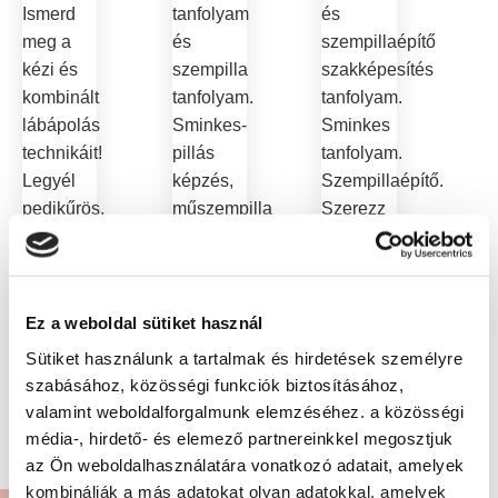
Ismerd
tanfolyam
és
meg a
és
szempillaépítő
kézi és
szempilla
szakképesítés
kombinált
tanfolyam.
tanfolyam.
lábápolás
Sminkes-
Sminkes
technikáit!
pillás
tanfolyam.
Legyél
képzés,
Szempillaépítő.
pedikűrös,
műszempilla
Szerezz
jelentkezz
építés,
gyakorlati
most
smink
tudást!
képzésünkre!
készítés,
Jelentkezz
henna,
most!
Ez a weboldal sütiket használ
szemöldök
Sütiket használunk a tartalmak és hirdetések személyre
laminálás,
szabásához, közösségi funkciók biztosításához,
szempilla
valamint weboldalforgalmunk elemzéséhez. a közösségi
lifting.
média-, hirdető- és elemező partnereinkkel megosztjuk
Jelentkezz!
az Ön weboldalhasználatára vonatkozó adatait, amelyek
kombinálják a más adatokat olyan adatokkal, amelyek