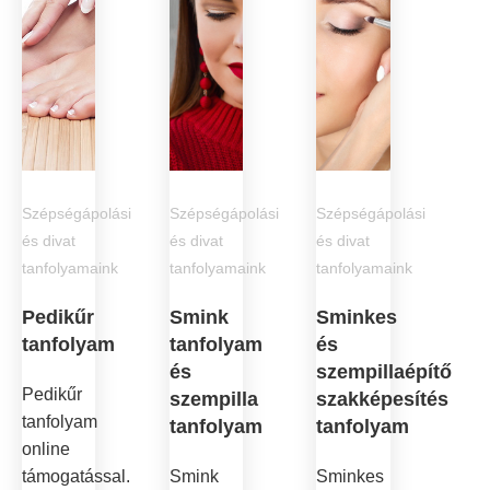
Szépségápolási
Szépségápolási
Szépségápolási
és divat
és divat
és divat
tanfolyamaink
tanfolyamaink
tanfolyamaink
Pedikűr
Smink
Sminkes
tanfolyam
tanfolyam
és
és
szempillaépítő
Pedikűr
szempilla
szakképesítés
tanfolyam
tanfolyam
tanfolyam
online
támogatással.
Smink
Sminkes