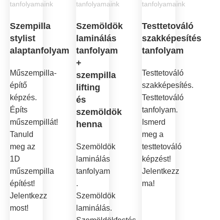
tanfolyamaink
tanfolyamaink
tanfolyamaink
Szempilla
Szemöldök
Testtetováló
stylist
laminálás
szakképesítés
alaptanfolyam
tanfolyam
tanfolyam
+
Műszempilla-
Testtetováló
szempilla
építő
szakképesítés.
lifting
képzés.
Testtetováló
és
Építs
tanfolyam.
szemöldök
műszempillát!
Ismerd
henna
Tanuld
meg a
meg az
Szemöldök
testtetováló
1D
laminálás
képzést!
műszempilla
tanfolyam
Jelentkezz
építést!
.
ma!
Jelentkezz
Szemöldök
most!
laminálás.