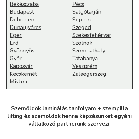
Békéscsaba
Pécs
Budapest
Salgótarján
Debrecen
Sopron
Dunaújváros
Szeged
Eger
Székesfehérvár
Érd
Szolnok
Gyöngyös
Szombathely
Győr
Tatabánya
Kaposvár
Veszprém
Kecskemét
Zalaegerszeg
Miskolc
Szemöldök laminálás tanfolyam + szempilla
lifting és szemöldök henna képzésünket egyéni
vállalkozó partnerünk szervezi.