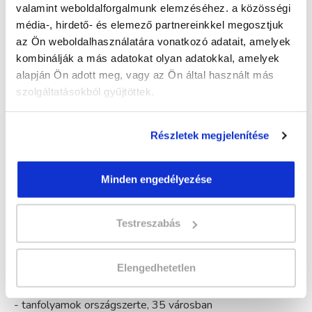
ívet biztosít és csak kb. 45 percet vesz igénybe. A
valamint weboldalforgalmunk elemzéséhez. a közösségi
szempillákat a szempillatőtől emeli meg, így látványos,
média-, hirdető- és elemező partnereinkkel megosztjuk
ívelt, ugyanakkor természetes hatású szempilla lesz az
az Ön weboldalhasználatára vonatkozó adatait, amelyek
eredmény. Ez a technika nyíltabb tekintetet,
kombinálják a más adatokat olyan adatokkal, amelyek
hangsúlyosabb szempillákat eredményez viselőjének.
alapján Ön adott meg, vagy az Ön által használt más
Válassz várost, majd küldd el
szolgáltatásokból gyűjtöttek.
érdeklődésedet/jelentkezésedet, hogy mielőbb
részt vehess képzésünkön!
Részletek megjelenítése
Minden engedélyezése
Miért válassz minket?
Testreszabás
- több, mint 22 év tapasztalat a felnőttoktatásban
- garantáltan gyors és kedves ügyfélszolgálat
Elengedhetetlen
- több, mint 100.000 elégedett hallgató
- tanfolyamok országszerte, 35 városban