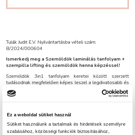
Tulák Judit E.V. Nyilvántartásba vételi szám:
B/2024/000604
Ismerkedj meg a Szemöldök laminálás tanfolyam +
szempilla lifting és szemöldök henna képzéssel!
Szemöldök 3in1 tanfolyam keretei között szerzett
tudásodnak megfelelően képes leszel a legdivatosabb és
legkeresettebb szemöldökformázási technikák
elvégzésére. A tanfolyam ideje alatt professzionális
oktatóinktól tanulhatsz, és biztosítjuk számodra az összes
szükséges eszközt és alapanyagot. Tanuld meg a
szemöldök laminálást, a szemöldökfestést hennával és a
Ez a weboldal sütiket használ
szempilla liftinget is!
Sütiket használunk a tartalmak és hirdetések személyre
A szempilla lifting eljárás akár 6 hétig is tartós szempilla
szabásához, közösségi funkciók biztosításához,