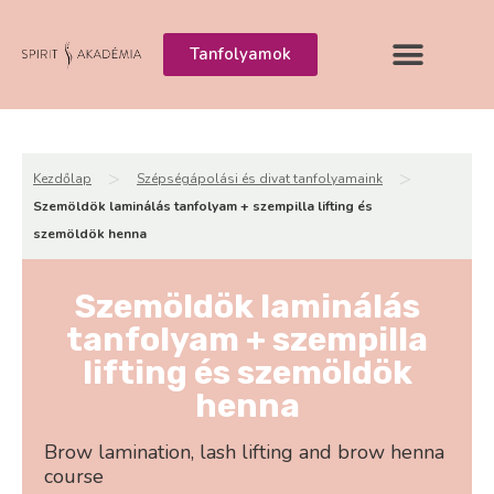
Tanfolyamok
>
>
Kezdőlap
Szépségápolási és divat tanfolyamaink
Szemöldök laminálás tanfolyam + szempilla lifting és
szemöldök henna
Szemöldök laminálás
tanfolyam + szempilla
lifting és szemöldök
henna
Brow lamination, lash lifting and brow henna
course