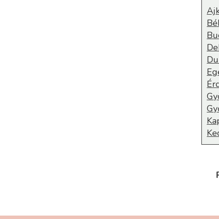
Aj
Bé
Bu
De
Du
Eg
Ér
Gy
Gy
Ka
Ke