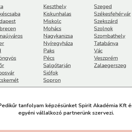
ka
Keszthely
Szeged
késcsaba
Kiskunhalas
Székesfehérvár
dapest
Miskolc
Szekszárd
brecen
Mohács
Szolnok
naújváros
Nagykanizsa
Szombathely
er
Nyíregyháza
Tatabánya
d
Paks
Vác
öngyös
Pécs
Veszprém
őr
Salgótarján
Zalaegerszeg
posvár
Siófok
cskemét
Sopron
Pedikűr tanfolyam képzésünket Spirit Akadémia Kft é
egyéni vállalkozó partnerünk szervezi.