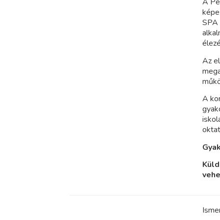
A Pe
képes
SPA k
alkal
élezé
Az el
megal
műkö
A ko
gyako
isko
oktat
Gyak
Küld
vehe
Isme