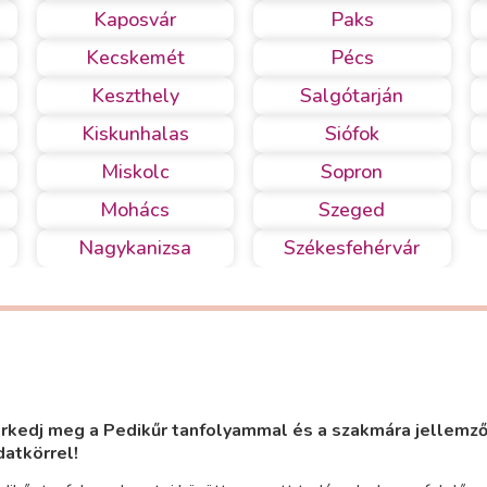
Kaposvár
Paks
Kecskemét
Pécs
Keszthely
Salgótarján
Kiskunhalas
Siófok
Miskolc
Sopron
Mohács
Szeged
Nagykanizsa
Székesfehérvár
rkedj meg a Pedikűr tanfolyammal és a szakmára jellemz
datkörrel!