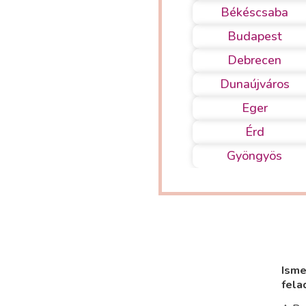
Békéscsaba
Budapest
Debrecen
Dunaújváros
Eger
Érd
Gyöngyös
Isme
fela