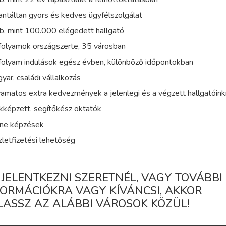
antáltan gyors és kedves ügyfélszolgálat
bb, mint 100.000 elégedett hallgató
nfolyamok országszerte, 35 városban
nfolyam indulások egész évben, különböző időpontokban
yar, családi vállalkozás
yamatos extra kedvezmények a jelenlegi és a végzett hallgatóin
kképzett, segítőkész oktatók
line képzések
zletfizetési lehetőség
 JELENTKEZNI SZERETNÉL, VAGY TOVÁBBI
FORMÁCIÓKRA VAGY KÍVÁNCSI, AKKOR
LASSZ AZ ALÁBBI VÁROSOK KÖZÜL!