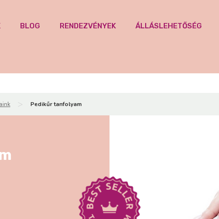
K
BLOG
RENDEZVÉNYEK
ÁLLÁSLEHETŐSÉG
>
aink
Pedikűr tanfolyam
am