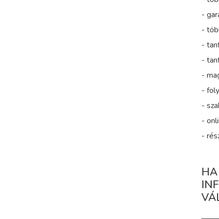
- gar
- tö
- ta
- ta
- mag
- fol
- sza
- on
- rés
HA
IN
VÁ