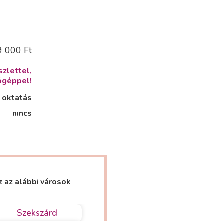
 000 Ft
zlettel,
ógéppel!
 oktatás
nincs
z az alábbi városok
Szekszárd