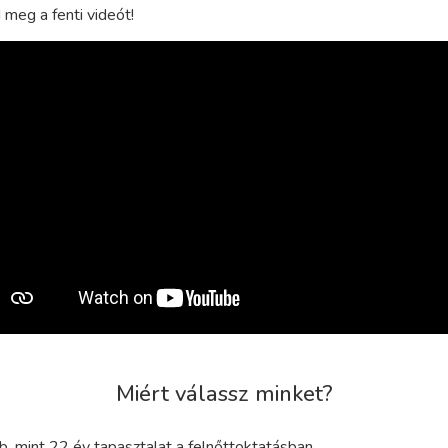
meg a fenti videót!
Miért válassz minket?
b, mint 22 év tapasztalat a felnőttoktatásban