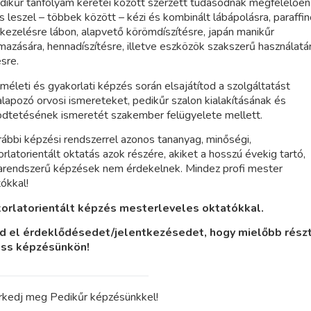
dikűr tanfolyam keretei között szerzett tudásodnak megfelelően
 leszel – többek között – kézi és kombinált lábápolásra, paraffi
ezelésre lábon, alapvető körömdíszítésre, japán manikűr
mazására, hennadíszítésre, illetve eszközök szakszerű használatár
sre.
méleti és gyakorlati képzés során elsajátítod a szolgáltatást
apozó orvosi ismereteket, pedikűr szalon kialakításának és
dtetésének ismeretét szakember felügyelete mellett.
rábbi képzési rendszerrel azonos tananyag
, minőségi,
rlatorientált oktatás azok részére, akiket a hosszú évekig tartó,
larendszerű képzések nem érdekelnek. Mindez profi mester
ókkal!
orlatorientált képzés mesterleveles oktatókkal.
d el érdeklődésedet/jelentkezésedet, hogy mielőbb rész
ss képzésünkön!
rkedj meg Pedikűr képzésünkkel!