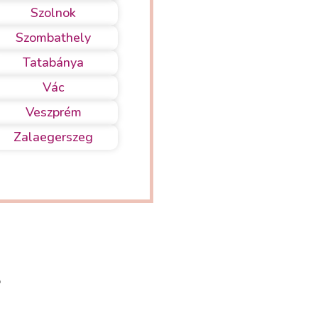
Szolnok
Szombathely
Tatabánya
Vác
Veszprém
Zalaegerszeg
ő