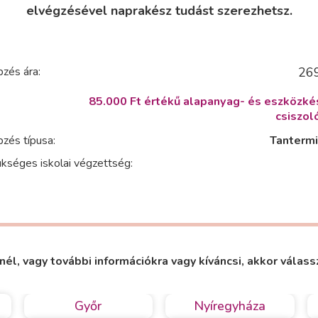
elvégzésével naprakész tudást szerezhetsz.
zés ára:
269
85.000 Ft értékű alapanyag- és eszközkés
csiszol
zés típusa:
Tantermi
kséges iskolai végzettség:
nél, vagy további információkra vagy kíváncsi, akkor válass
Győr
Nyíregyháza