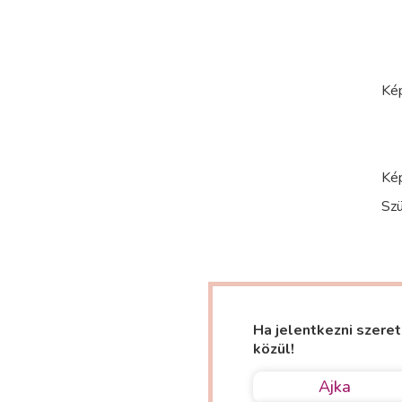
Kép
Kép
Szü
Ha jelentkezni szeret
közül!
Ajka