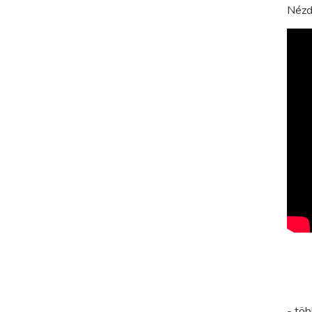
Nézd 
- töb