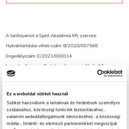
A tanfolyamot a Spirit Akadémia Kft. szervezi.
Nyilvántartásba vételi szám: B/2020/007568
Engedélyszám: E/2021/000014
Ismerkedj meg a Sminkes és szempillaépítő
képzéssel!
A sminkes és szempilla építő tanfolyam keretei között
szerzett tudásodnak megfelelően képes leszel vendéged
Ez a weboldal sütiket használ
számára sminket készíteni és magas szintű műszempilla
építési technikákat alkalmazni. Miután megtervezted a
Sütiket használunk a tartalmak és hirdetések személyre
sminkprofilt és elkészítetted a specifikus sminktervet,
szabásához, közösségi funkciók biztosításához,
figyelembe véve a vendég igényeit és stílusjegyeit,
valamint weboldalforgalmunk elemzéséhez. a közösségi
megalkotod az előre egyeztetett munkát. Munkádat
média-, hirdető- és elemező partnereinkkel megosztjuk
végezheted csapatban vagy önállóan, alkalmazottként