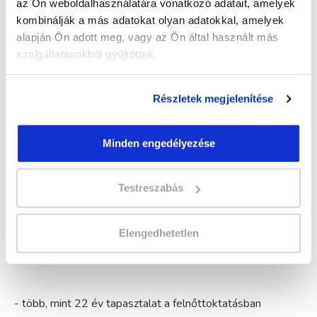
vagy vállalkozóként, szolgáltató egységben vagy a
az Ön weboldalhasználatára vonatkozó adatait, amelyek
megrendelő által igényelt más helyszínen.
kombinálják a más adatokat olyan adatokkal, amelyek
alapján Ön adott meg, vagy az Ön által használt más
Az oktatási helyszíneken csoport szinten sminkes széket
szolgáltatásokból gyűjtöttek.
és ledes tükröt biztosítunk.
A sminkes és szempilla építő tanfolyam elvégzése és a
sikeres vizsga után vállalkozást indíthatsz.
Részletek megjelenítése
Válassz várost, majd küldd el
érdeklődésedet/jelentkezésedet, hogy mielőbb
Minden engedélyezése
részt vehess képzésünkön.
Programkövetelmény azonosító száma: 10124003
Testreszabás
Elengedhetetlen
Miért válassz minket?
- több, mint 22 év tapasztalat a felnőttoktatásban