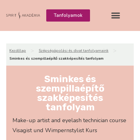
Tanfolyamok
>
>
Kezdőlap
Szépségápolási és divat tanfolyamaink
Sminkes és szempillaépítő szakképesítés tanfolyam
Sminkes és
szempillaépítő
szakképesítés
tanfolyam
Make-up artist and eyelash technician course
Visagist und Wimpernstylist Kurs