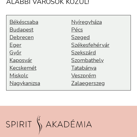
ALÁBBI VÁROSOK KÖZÜL!
Békéscsaba
Nyíregyháza
Budapest
Pécs
Debrecen
Szeged
Eger
Székesfehérvár
Győr
Szekszárd
Kaposvár
Szombathely
Kecskemét
Tatabánya
Miskolc
Veszprém
Nagykanizsa
Zalaegerszeg