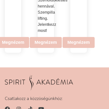
Szemöldökfestés
hennával.
Szempilla
lifting.
Jelentkezz
most!
Megnézem
Megnézem
Megnézem
Csatlakozz a közzöségünkhöz: