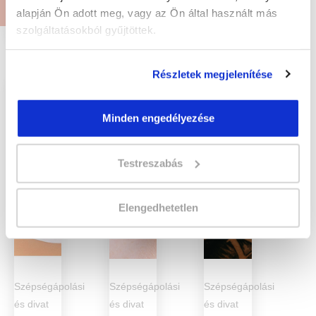
Megnézem
Megnézem
Megnézem
alapján Ön adott meg, vagy az Ön által használt más
szolgáltatásokból gyűjtöttek.
Részletek megjelenítése
Minden engedélyezése
Testreszabás
Elengedhetetlen
Szépségápolási
Szépségápolási
Szépségápolási
és divat
és divat
és divat