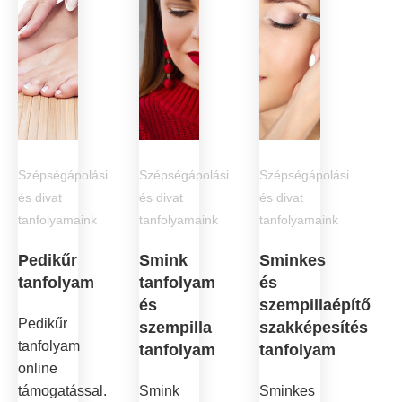
Szépségápolási
Szépségápolási
Szépségápolási
és divat
és divat
és divat
tanfolyamaink
tanfolyamaink
tanfolyamaink
Pedikűr
Smink
Sminkes
tanfolyam
tanfolyam
és
és
szempillaépítő
Pedikűr
szempilla
szakképesítés
tanfolyam
tanfolyam
tanfolyam
online
támogatással.
Smink
Sminkes