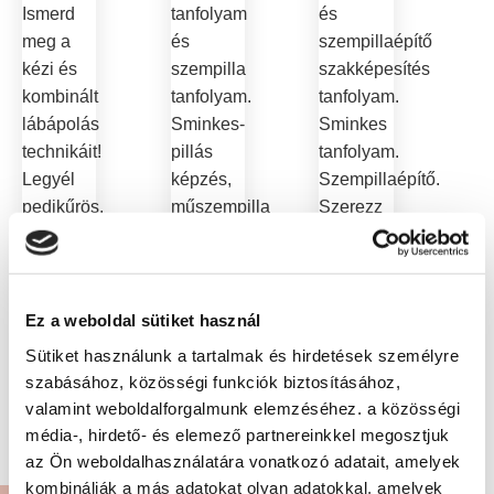
Ismerd
tanfolyam
és
meg a
és
szempillaépítő
kézi és
szempilla
szakképesítés
kombinált
tanfolyam.
tanfolyam.
lábápolás
Sminkes-
Sminkes
technikáit!
pillás
tanfolyam.
Legyél
képzés,
Szempillaépítő.
pedikűrös,
műszempilla
Szerezz
jelentkezz
építés,
gyakorlati
most
smink
tudást!
képzésünkre!
készítés,
Jelentkezz
henna,
most!
Ez a weboldal sütiket használ
szemöldök
Sütiket használunk a tartalmak és hirdetések személyre
laminálás,
szabásához, közösségi funkciók biztosításához,
szempilla
valamint weboldalforgalmunk elemzéséhez. a közösségi
lifting.
média-, hirdető- és elemező partnereinkkel megosztjuk
Jelentkezz!
az Ön weboldalhasználatára vonatkozó adatait, amelyek
kombinálják a más adatokat olyan adatokkal, amelyek