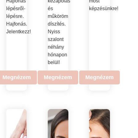
Hajfonás
kézápolás
most
lépésről-
és
képzésünkre!
lépésre.
műköröm
Hajfonás.
díszítés.
Jelentkezz!
Nyiss
szalont
néhány
hónapon
belül!
Megnézem
Megnézem
Megnézem