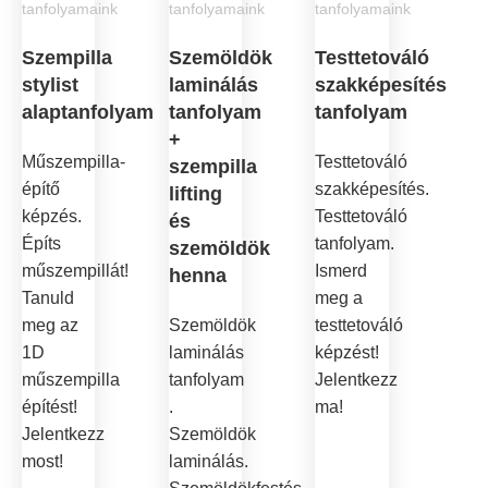
tanfolyamaink
tanfolyamaink
tanfolyamaink
Szempilla
Szemöldök
Testtetováló
stylist
laminálás
szakképesítés
alaptanfolyam
tanfolyam
tanfolyam
+
Műszempilla-
Testtetováló
szempilla
építő
szakképesítés.
lifting
képzés.
Testtetováló
és
Építs
tanfolyam.
szemöldök
műszempillát!
Ismerd
henna
Tanuld
meg a
meg az
Szemöldök
testtetováló
1D
laminálás
képzést!
műszempilla
tanfolyam
Jelentkezz
építést!
.
ma!
Jelentkezz
Szemöldök
most!
laminálás.