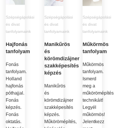
Szépségápolási
Szépségápolási
Szépségápolási
és divat
és divat
és divat
tanfolyamaink
tanfolyamaink
tanfolyamaink
Hajfonás
Manikűrös
Műkörmös
tanfolyam
és
tanfolyam
körömdizájner
Fonás
Műkörmös
szakképesítés
tanfolyam.
tanfolyam.
képzés
Holland
Ismerd
hajfonás
Manikűrös
meg a
póthajjal.
és
műkörömépítés
Fonás
körömdizájner
technikáit!
képzés.
szakképesítés
Legyél
Fonás
képzés.
műkörmös!
oktatás.
Műkörömépítés,
Jelentkezz