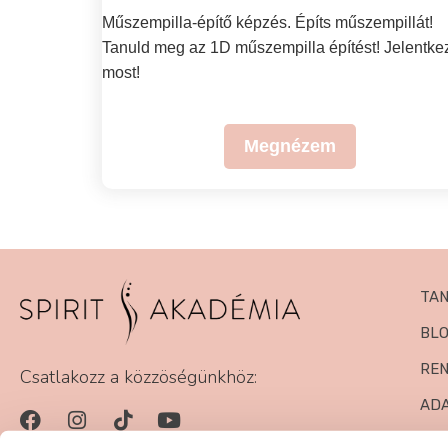
Műszempilla-építő képzés. Építs műszempillát!
Tanuld meg az 1D műszempilla építést! Jelentke
most!
Megnézem
TA
BL
RE
Csatlakozz a közzöségünkhöz:
AD
PA