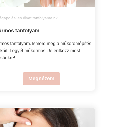
gápolási és divat tanfolyamaink
rmös tanfolyam
mös tanfolyam. Ismerd meg a műkörömépítés
ikáit! Legyél műkörmös! Jelentkezz most
sünkre!
Megnézem