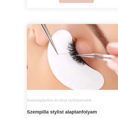
Szépségápolási és divat tanfolyamaink
Szempilla stylist alaptanfolyam