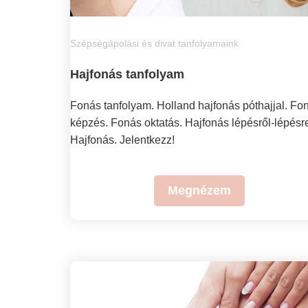
Szépségápolási és divat tanfolyamaink
Hajfonás tanfolyam
Fonás tanfolyam. Holland hajfonás póthajjal. Fo
képzés. Fonás oktatás. Hajfonás lépésről-lépésr
Hajfonás. Jelentkezz!
Megnézem