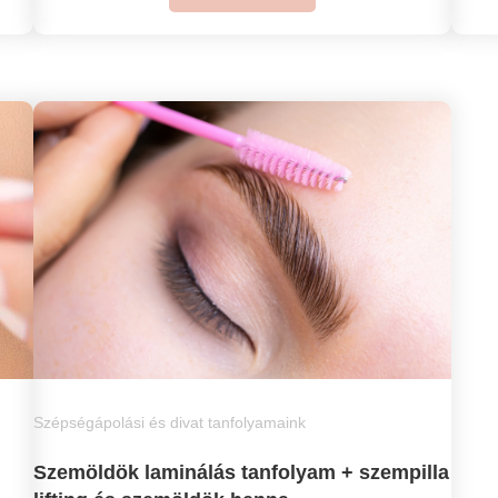
Szépségápolási és divat tanfolyamaink
Szemöldök laminálás tanfolyam + szempilla