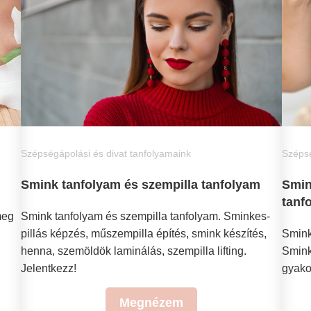
Szépségápolási és divat tanfolyamaink
Szépsé
Smink tanfolyam és szempilla tanfolyam
Smin
tanf
meg
Smink tanfolyam és szempilla tanfolyam. Sminkes-
pillás képzés, műszempilla építés, smink készítés,
Smink
henna, szemöldök laminálás, szempilla lifting.
Smink
Jelentkezz!
gyakor
Megnézem