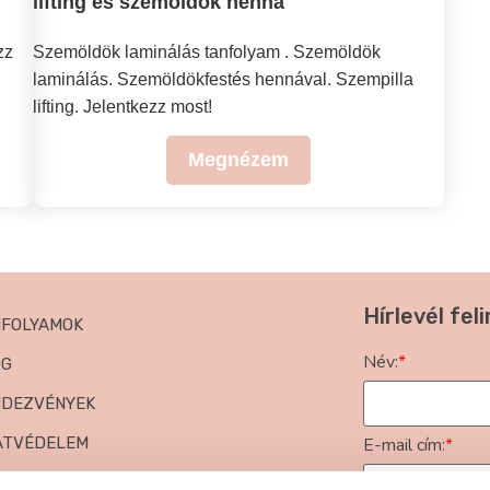
lifting és szemöldök henna
zz
Szemöldök laminálás tanfolyam . Szemöldök
laminálás. Szemöldökfestés hennával. Szempilla
lifting. Jelentkezz most!
Megnézem
Hírlevél fel
NFOLYAMOK
Név:
*
OG
NDEZVÉNYEK
ATVÉDELEM
E-mail cím:
*
NASZKEZELÉS