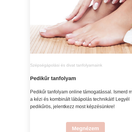
Szépségápolási és divat tanfolyamaink
Pedikűr tanfolyam
Pedikűr tanfolyam online támogatással. Ismerd 
a kézi és kombinált lábápolás technikáit! Legyél
pedikűrös, jelentkezz most képzésünkre!
Megnézem