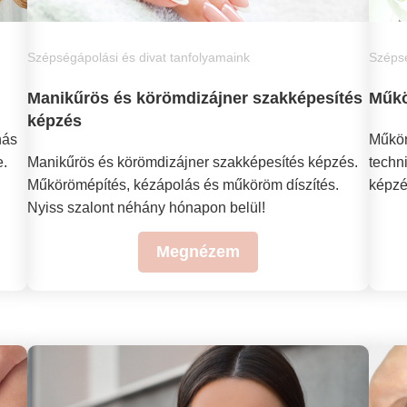
Szépségápolási és divat tanfolyamaink
Szépsé
Manikűrös és körömdizájner szakképesítés
Műkö
képzés
nás
Műkör
e.
Manikűrös és körömdizájner szakképesítés képzés.
techn
Műkörömépítés, kézápolás és műköröm díszítés.
képzé
Nyiss szalont néhány hónapon belül!
Megnézem