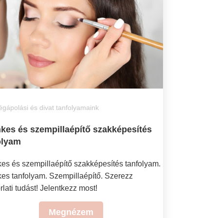
gápolási és divat tanfolyamaink
kes és szempillaépítő szakképesítés
olyam
es és szempillaépítő szakképesítés tanfolyam.
es tanfolyam. Szempillaépítő. Szerezz
lati tudást! Jelentkezz most!
Megnézem