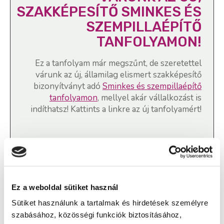
SZAKKÉPESÍTŐ SMINKES ÉS
SZEMPILLAÉPÍTŐ
TANFOLYAMON!
Ez a tanfolyam már megszűnt, de szeretettel
várunk az új, államilag elismert szakképesítő
bizonyítványt adó
Sminkes és szempillaépítő
tanfolyamon
, mellyel akár vállalkozást is
indíthatsz! Kattints a linkre az új tanfolyamért!
Sminkes és szempillaépítő
szakképesítés, Pedikűr, lábápoló
Ez a weboldal sütiket használ
tanfolyam - Szekszárd
Sütiket használunk a tartalmak és hirdetések személyre
szabásához, közösségi funkciók biztosításához,