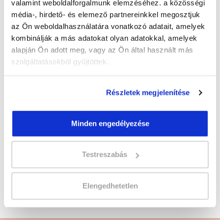
valamint weboldalforgalmunk elemzéséhez. a közösségi
Képzés ára:
média-, hirdető- és elemező partnereinkkel megosztjuk
500 000 Ft
az Ön weboldalhasználatára vonatkozó adatait, amelyek
kombinálják a más adatokat olyan adatokkal, amelyek
Képzés típusa:
alapján Ön adott meg, vagy az Ön által használt más
Szakképesítés
szolgáltatásokból gyűjtöttek.
Szükséges iskolai végzettség:
érettségi
Részletek megjelenítése
Jelentkezz az új
Sminkes és szempillaépítő
Minden engedélyezése
szakképesítés tanfolyamra
! Kattints és
jelentkezz!
Testreszabás
Sminkes és szempillaépítő szakképesítés,
Pedikűr, lábápoló tanfolyam képzésünket Spirit
Elengedhetetlen
Beauty Kft. partnerünk szervezi.