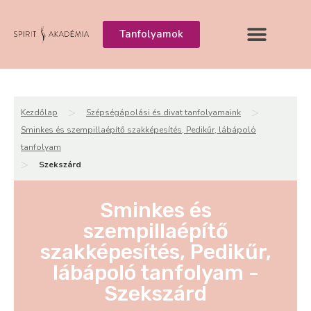
Tanfolyamok
>
>
Kezdőlap
Szépségápolási és divat tanfolyamaink
Sminkes és szempillaépítő szakképesítés, Pedikűr, lábápoló
tanfolyam
>
Szekszárd
Sminkes és
szempillaépítő
szakképesítés, Pedikűr,
lábápoló tanfolyam -
Szekszárd