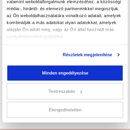
valamint weboldalforgalmunk elemzéséhez. a közösségi
Képzés ára:
média-, hirdető- és elemező partnereinkkel megosztjuk
500 000 Ft
az Ön weboldalhasználatára vonatkozó adatait, amelyek
kombinálják a más adatokat olyan adatokkal, amelyek
Képzés típusa:
alapján Ön adott meg, vagy az Ön által használt más
Szakképesítés
szolgáltatásokból gyűjtöttek.
Szükséges iskolai végzettség:
érettségi
Részletek megjelenítése
Jelentkezz az új
Sminkes és szempillaépítő
Minden engedélyezése
szakképesítés tanfolyamra
! Kattints és
jelentkezz!
Testreszabás
Sminkes és szempillaépítő szakképesítés,
Pedikűr, lábápoló tanfolyam képzésünket Spirit
Elengedhetetlen
Beauty Kft. partnerünk szervezi.