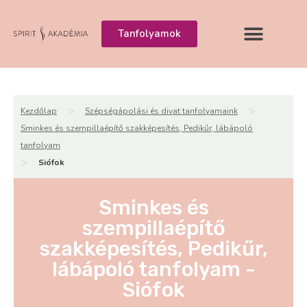
Tanfolyamok
>
>
Kezdőlap
Szépségápolási és divat tanfolyamaink
Sminkes és szempillaépítő szakképesítés, Pedikűr, lábápoló
tanfolyam
>
Siófok
Sminkes és
szempillaépítő
szakképesítés, Pedikűr,
lábápoló tanfolyam -
Siófok