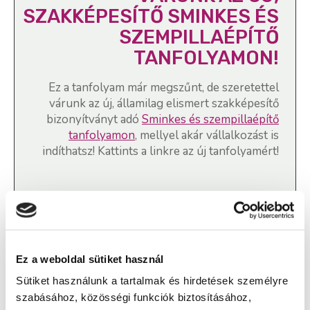
SZAKKÉPESÍTŐ SMINKES ÉS
SZEMPILLAÉPÍTŐ
TANFOLYAMON!
Ez a tanfolyam már megszűnt, de szeretettel
várunk az új, államilag elismert szakképesítő
bizonyítványt adó
Sminkes és szempillaépítő
tanfolyamon
, mellyel akár vállalkozást is
indíthatsz! Kattints a linkre az új tanfolyamért!
Sminkes és szempillaépítő
szakképesítés, Pedikűr, lábápoló
Ez a weboldal sütiket használ
tanfolyam - Dunaújváros
Sütiket használunk a tartalmak és hirdetések személyre
szabásához, közösségi funkciók biztosításához,