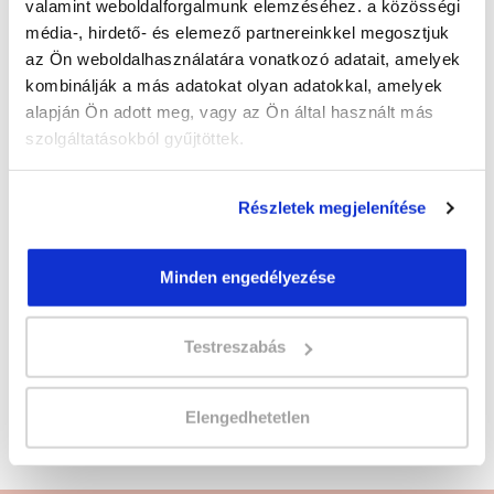
valamint weboldalforgalmunk elemzéséhez. a közösségi
Képzés ára:
média-, hirdető- és elemező partnereinkkel megosztjuk
500 000 Ft
az Ön weboldalhasználatára vonatkozó adatait, amelyek
kombinálják a más adatokat olyan adatokkal, amelyek
Képzés típusa:
alapján Ön adott meg, vagy az Ön által használt más
Szakképesítés
szolgáltatásokból gyűjtöttek.
Szükséges iskolai végzettség:
érettségi
Részletek megjelenítése
Jelentkezz az új
Sminkes és szempillaépítő
Minden engedélyezése
szakképesítés tanfolyamra
! Kattints és
jelentkezz!
Testreszabás
Sminkes és szempillaépítő szakképesítés,
Pedikűr, lábápoló tanfolyam képzésünket Spirit
Elengedhetetlen
Beauty Kft. partnerünk szervezi.