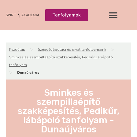
Tanfolyamok
>
>
Kezdőlap
Szépségápolási és divat tanfolyamaink
Sminkes és szempillaépítő szakképesítés, Pedikűr, lábápoló
tanfolyam
>
Dunaújváros
Sminkes és
szempillaépítő
szakképesítés, Pedikűr,
lábápoló tanfolyam -
Dunaújváros