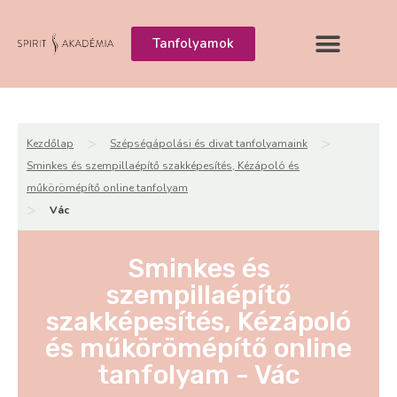
Tanfolyamok
>
>
Kezdőlap
Szépségápolási és divat tanfolyamaink
Sminkes és szempillaépítő szakképesítés, Kézápoló és
műkörömépítő online tanfolyam
>
Vác
Sminkes és
szempillaépítő
szakképesítés, Kézápoló
és műkörömépítő online
tanfolyam - Vác