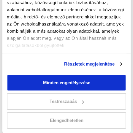
szabásához, közösségi funkciók biztosításához,
valamint weboldalforgalmunk elemzéséhez. a közösségi
Képzés ára:
média-, hirdető- és elemező partnereinkkel megosztjuk
500 000 Ft
az Ön weboldalhasználatára vonatkozó adatait, amelyek
kombinálják a más adatokat olyan adatokkal, amelyek
Képzés típusa:
alapján Ön adott meg, vagy az Ön által használt más
Szakképesítés
szolgáltatásokból gyűjtöttek.
Szükséges iskolai végzettség:
érettségi
Részletek megjelenítése
Jelentkezz az új
Sminkes és szempillaépítő
Minden engedélyezése
szakképesítés tanfolyamra
! Kattints és
jelentkezz!
Testreszabás
Sminkes és szempillaépítő szakképesítés,
Kézápoló és műkörömépítő online tanfolyam
Elengedhetetlen
képzésünket Spirit Beauty Kft. partnerünk
szervezi.