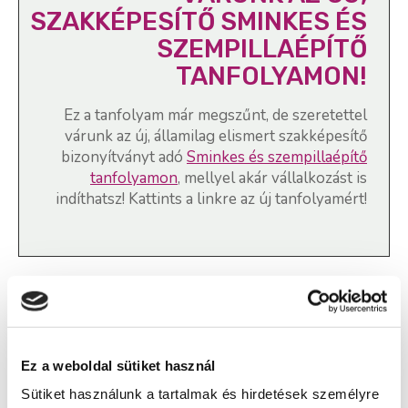
SZAKKÉPESÍTŐ SMINKES ÉS
SZEMPILLAÉPÍTŐ
TANFOLYAMON!
Ez a tanfolyam már megszűnt, de szeretettel
várunk az új, államilag elismert szakképesítő
bizonyítványt adó
Sminkes és szempillaépítő
tanfolyamon
, mellyel akár vállalkozást is
indíthatsz! Kattints a linkre az új tanfolyamért!
Sminkes és szempillaépítő
szakképesítés, Kézápoló és
műkörömépítő online tanfolyam -
Ez a weboldal sütiket használ
Vác
Sütiket használunk a tartalmak és hirdetések személyre