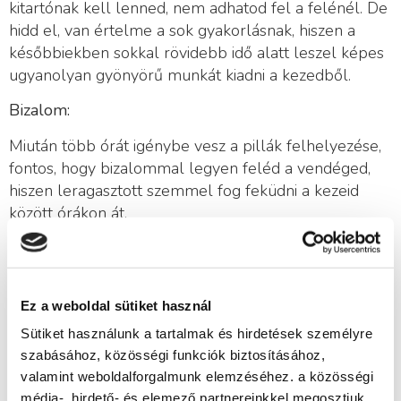
kitartónak kell lenned, nem adhatod fel a felénél. De
hidd el, van értelme a sok gyakorlásnak, hiszen a
későbbiekben sokkal rövidebb idő alatt leszel képes
ugyanolyan gyönyörű munkát kiadni a kezedből.
Bizalom:
Miután több órát igénybe vesz a pillák felhelyezése,
fontos, hogy bizalommal legyen feléd a vendéged,
hiszen leragasztott szemmel fog feküdni a kezeid
között órákon át.
Kreativitás:
Ahhoz, hogy a vendégedhez legjobban illő
műszempillát megtaláld, fontos, hogy felismerd,
Ez a weboldal sütiket használ
melyik állna neki igazán jól. Figyelembe kell venned
Sütiket használunk a tartalmak és hirdetések személyre
a vendég szemformáját, tudnod kell eldönteni, hogy
szabásához, közösségi funkciók biztosításához,
milyen sűrű, hosszú és vastag műszempilla állna jól
valamint weboldalforgalmunk elemzéséhez. a közösségi
neki. Sőt kaphat-e esetleg valamilyen színes vagy
média-, hirdető- és elemező partnereinkkel megosztjuk