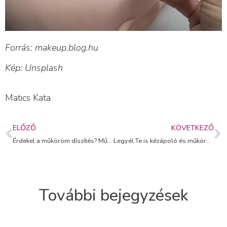
Forrás: makeup.blog.hu
Kép: Unsplash
Matics Kata
ELŐZŐ
KÖVETKEZŐ
Érdekel a műköröm díszítés? Műköröm díszítő tanfolyam!
Legyél Te is kézápoló és műkörömépítő!
További bejegyzések