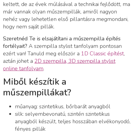
keltett, de az évek múlásával a technikai fejlődött, ma
már vannak olyan műszempillák, amiről nagyon
nehéz vagy lehetetlen első pillantásra megmondani,
hogy nem saját pillák.
Szeretnéd Te is elsajátítani a műszempilla építés
fortélyait?
A szempilla stylist tanfolyam pontosan
ezért van! Tanuld meg először a
1D Classic építést
,
aztán jöhet a
2D szempilla, 3D szempilla stylist
online tanfolyam
.
Miből készítik a
műszempillákat?
műanyag: szintetikus, bőrbarát anyagból
silk: selyembevonatú, szintén szintetikus
anyagból készült, teljes hosszában elvékonyodó,
fényes pillák