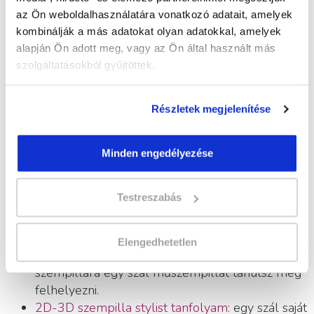
extrém pilla felhelyezésére.
az Ön weboldalhasználatára vonatkozó adatait, amelyek
kombinálják a más adatokat olyan adatokkal, amelyek
Naprakészség:
alapján Ön adott meg, vagy az Ön által használt más
szolgáltatásokból gyűjtöttek.
Fontos, hogy a trendekkel naprakész legyél. Figyeld
a divatot, kísérletezz bátran, engedd szabadjára a
fantáziádat, így a vendégeidnek már biztos kézzel
Részletek megjelenítése
helyezheted fel az újdonságokat is.
Milyen műszempilla stylist
Minden engedélyezése
tanfolyamok vannak?
Testreszabás
Kettő, egymásra épülő tanfolyamra van szükséged
ahhoz, hogy keresett szempilla stylist lehess:
Elengedhetetlen
Szempilla stylist alaptanfolyam:
egy szál saját
szempillára egy szál műszempillát tanulsz meg
felhelyezni.
2D-3D szempilla stylist tanfolyam:
egy szál saját