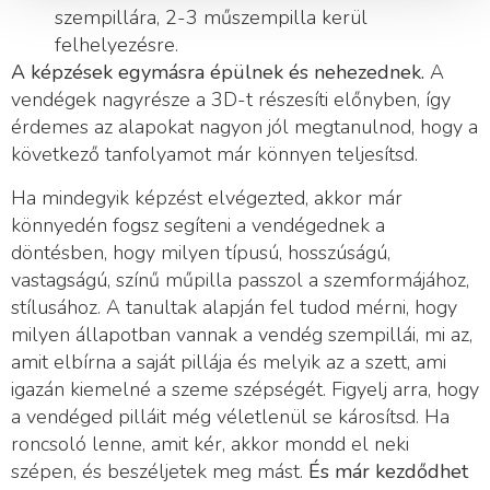
szempillára, 2-3 műszempilla kerül
felhelyezésre.
A képzések egymásra épülnek és nehezednek.
A
vendégek nagyrésze a 3D-t részesíti előnyben, így
érdemes az alapokat nagyon jól megtanulnod, hogy a
következő tanfolyamot már könnyen teljesítsd.
Ha mindegyik képzést elvégezted, akkor már
könnyedén fogsz segíteni a vendégednek a
döntésben, hogy milyen típusú, hosszúságú,
vastagságú, színű műpilla passzol a szemformájához,
stílusához. A tanultak alapján fel tudod mérni, hogy
milyen állapotban vannak a vendég szempillái, mi az,
amit elbírna a saját pillája és melyik az a szett, ami
igazán kiemelné a szeme szépségét. Figyelj arra, hogy
a vendéged pilláit még véletlenül se károsítsd. Ha
roncsoló lenne, amit kér, akkor mondd el neki
szépen, és beszéljetek meg mást.
És már kezdődhet