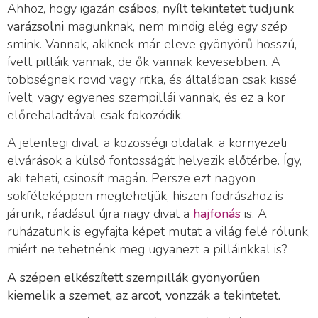
Ahhoz, hogy igazán
csábos, nyílt tekintetet tudjunk
varázsolni
magunknak, nem mindig elég egy szép
smink. Vannak, akiknek már eleve gyönyörű hosszú,
ívelt pilláik vannak, de ők vannak kevesebben. A
többségnek rövid vagy ritka, és általában csak kissé
ívelt, vagy egyenes szempillái vannak, és ez a kor
előrehaladtával csak fokozódik.
A jelenlegi divat, a közösségi oldalak, a környezeti
elvárások a külső fontosságát helyezik előtérbe. Így,
aki teheti, csinosít magán. Persze ezt nagyon
sokféleképpen megtehetjük, hiszen fodrászhoz is
járunk, ráadásul újra nagy divat a
hajfonás
is. A
ruházatunk is egyfajta képet mutat a világ felé rólunk,
miért ne tehetnénk meg ugyanezt a pilláinkkal is?
A szépen elkészített szempillák gyönyörűen
kiemelik a szemet, az arcot, vonzzák a tekintetet.