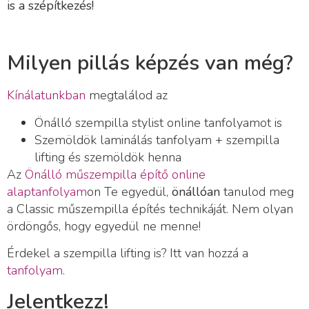
is a szépítkezés!
Milyen pillás képzés van még?
Kínálatunkban
megtalálod az
Önálló szempilla stylist online tanfolyamot is
Szemöldök laminálás tanfolyam + szempilla
lifting és szemöldök henna
Az
Önálló műszempilla építő online
alaptanfolyam
on Te egyedül,
önállóan
tanulod meg
a Classic műszempilla építés technikáját. Nem olyan
ördöngős, hogy egyedül ne menne!
Érdekel a szempilla lifting is? Itt van hozzá a
tanfolyam
.
Jelentkezz!