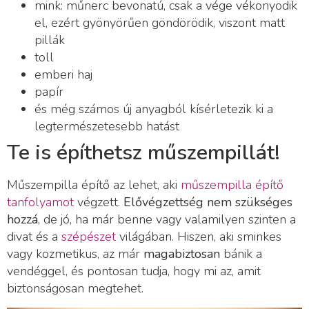
mink: műnerc bevonatú, csak a vége vékonyodik
el, ezért gyönyörűen göndörödik, viszont matt
pillák
toll
emberi haj
papír
és még számos új anyagból kísérletezik ki a
legtermészetesebb hatást
Te is építhetsz műszempillát!
Műszempilla építő az lehet, aki
műszempilla építő
tanfolyamot
végzett.
Elővégzettség nem szükséges
hozzá
, de jó, ha már benne vagy valamilyen szinten a
divat és a
szépészet
világában. Hiszen, aki sminkes
vagy kozmetikus, az már
magabiztosan
bánik a
vendéggel, és pontosan tudja, hogy mi az, amit
biztonságosan megtehet.