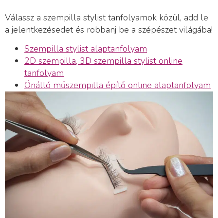
Válassz a szempilla stylist tanfolyamok közül, add le
a jelentkezésedet és robbanj be a szépészet világába!
Szempilla stylist alaptanfolyam
2D szempilla, 3D szempilla stylist online
tanfolyam
Önálló műszempilla építő online alaptanfolyam