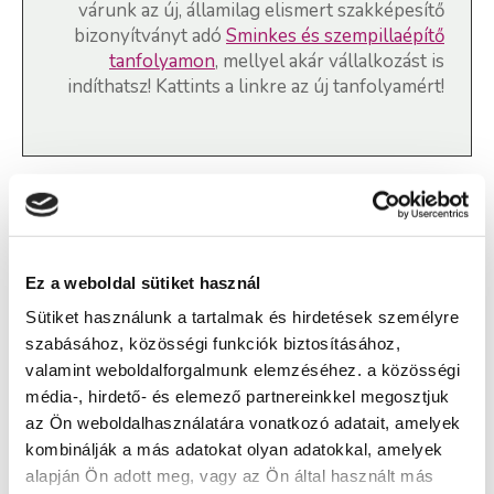
várunk az új, államilag elismert szakképesítő
bizonyítványt adó
Sminkes és szempillaépítő
tanfolyamon
, mellyel akár vállalkozást is
indíthatsz! Kattints a linkre az új tanfolyamért!
Szépségtanácsadó OKJ-s
tanfolyam - Sopron
Ez a weboldal sütiket használ
Sütiket használunk a tartalmak és hirdetések személyre
Képzés típusa:
szabásához, közösségi funkciók biztosításához,
OKJ oktatás
valamint weboldalforgalmunk elemzéséhez. a közösségi
Szükséges iskolai végzettség:
média-, hirdető- és elemező partnereinkkel megosztjuk
az Ön weboldalhasználatára vonatkozó adatait, amelyek
középfokú iskolai végzettség (érettségi)
kombinálják a más adatokat olyan adatokkal, amelyek
alapján Ön adott meg, vagy az Ön által használt más