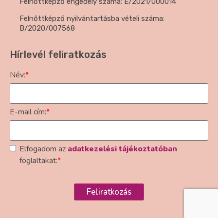
Felnőttképző engedély száma: E/2021/000014
Felnőttképző nyilvántartásba vételi száma:
B/2020/007568
Hírlevél feliratkozás
Név:
*
E-mail cím:
*
Elfogadom az
adatkezelési tájékoztatóban
foglaltakat:
*