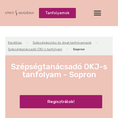
Tanfolyamok
>
>
Kezdőlap
Szépségápolási és divat tanfolyamaink
>
Szépségtanácsadó OKJ-s tanfolyam
Sopron
Szépségtanácsadó OKJ-s
tanfolyam - Sopron
Regisztrálok!