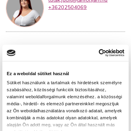
tulak.judit@tanfolyam.hu
+36202504069
" C " csoport
Időtartam:
1 nap
Indulás időpontja:
2026-09-13
Ez a weboldal sütiket használ
Képzés ára:
49 000 Ft
Sütiket használunk a tartalmak és hirdetések személyre
Részletfizetési lehetőség!
szabásához, közösségi funkciók biztosításához,
valamint weboldalforgalmunk elemzéséhez. a közösségi
média-, hirdető- és elemező partnereinkkel megosztjuk
az Ön weboldalhasználatára vonatkozó adatait, amelyek
Lehet még jelentkezni?
Igen
kombinálják a más adatokat olyan adatokkal, amelyek
Jelentkezem!
alapján Ön adott meg, vagy az Ön által használt más