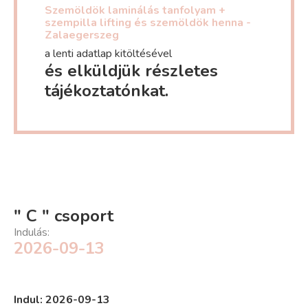
Szemöldök laminálás tanfolyam +
szempilla lifting és szemöldök henna -
Zalaegerszeg
a lenti adatlap kitöltésével
és elküldjük részletes
tájékoztatónkat.
" C " csoport
Indulás:
2026-09-13
Indul: 2026-09-13