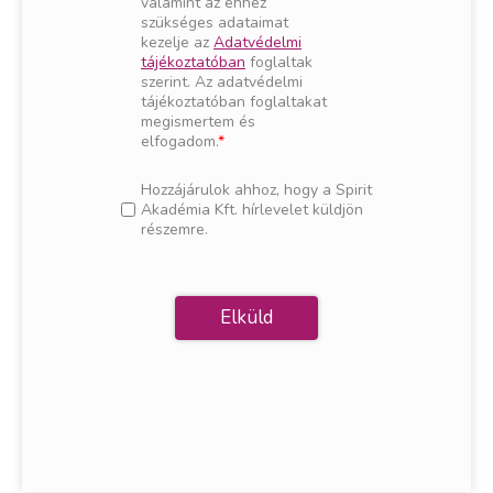
valamint az ehhez
szükséges adataimat
kezelje az
Adatvédelmi
tájékoztatóban
foglaltak
szerint. Az adatvédelmi
tájékoztatóban foglaltakat
megismertem és
elfogadom.
Hozzájárulok ahhoz, hogy a Spirit
Akadémia Kft. hírlevelet küldjön
részemre.