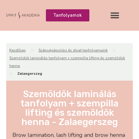
Tanfolyamok
>
>
Kezdőlap
Szépségápolási és divat tanfolyamaink
Szemöldök laminálás tanfolyam + szempilla lifting és szemöldök
henna
>
Zalaegerszeg
Szemöldök laminálás
tanfolyam + szempilla
lifting és szemöldök
henna - Zalaegerszeg
Brow lamination, lash lifting and brow henna