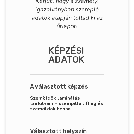
Kérjük, hogy a személyi
igazolványban szereplő
adatok alapján töltsd ki az
űrlapot!
KÉPZÉSI
ADATOK
A választott képzés
Szemöldök laminálás
tanfolyam + szempilla lifting és
szemöldök henna
Választott helyszín