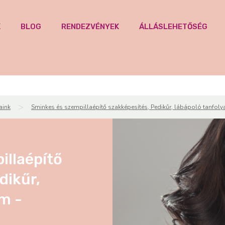
K
BLOG
RENDEZVÉNYEK
ÁLLÁSLEHETŐSÉG
>
aink
Sminkes és szempillaépítő szakképesítés, Pedikűr, lábápoló tanfol
illaépítő
dikűr,
m -