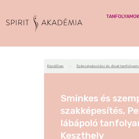
TANFOLYAMO
>
Kezdőlap
Szépségápolási és divat tanfolyam
Sminkes és szemp
szakképesítés, Pe
lábápoló tanfolya
Keszthely