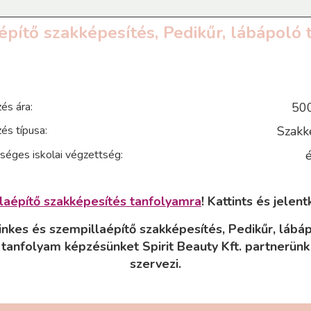
pítő szakképesítés, Pedikűr, lábápoló
és ára:
500
és típusa:
Szakk
séges iskolai végzettség:
é
laépítő szakképesítés tanfolyamra
! Kattints és jelent
nkes és szempillaépítő szakképesítés, Pedikűr, lábá
tanfolyam képzésünket Spirit Beauty Kft. partnerünk
szervezi.