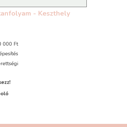
 tanfolyam - Keszthely
 000 Ft
épesítés
rettségi
kezz!
poló