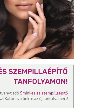
ÉS SZEMPILLAÉPÍTŐ
TANFOLYAMON!
ítványt adó
Sminkes és szempillaépítő
sz! Kattints a linkre az új tanfolyamért!