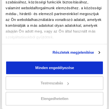
szabásához, közösségi funkciók biztosításához,
valamint weboldalforgalmunk elemzéséhez. a közösségi
Képzés ára:
média-, hirdető- és elemező partnereinkkel megosztjuk
500 000 Ft
az Ön weboldalhasználatára vonatkozó adatait, amelyek
kombinálják a más adatokat olyan adatokkal, amelyek
Képzés típusa:
alapján Ön adott meg, vagy az Ön által használt más
Szakképesítés
szolgáltatásokból gyűjtöttek.
Szükséges iskolai végzettség:
érettségi
Részletek megjelenítése
Jelentkezz az új
Sminkes és szempillaépítő
Minden engedélyezése
szakképesítés tanfolyamra
! Kattints és
jelentkezz!
Testreszabás
Sminkes és szempillaépítő szakképesítés,
Kézápoló és műkörömépítő online tanfolyam
Elengedhetetlen
képzésünket Spirit Beauty Kft. partnerünk
szervezi.