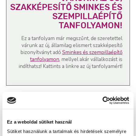
SZAKKÉPESÍTŐ SMINKES ÉS
SZEMPILLAÉPÍTŐ
TANFOLYAMON!
Ez a tanfolyam már megszűnt, de szeretettel
várunk az új, államilag elismert szakképesítő
bizonyítványt adó
Sminkes és szempillaépítő
tanfolyamon
, mellyel akár vállalkozást is
indíthatsz! Kattints a linkre az új tanfolyamért!
Sminkes és szempillaépítő
szakképesítés, Kézápoló és
műkörömépítő online tanfolyam -
Ez a weboldal sütiket használ
Pécs
Sütiket használunk a tartalmak és hirdetések személyre