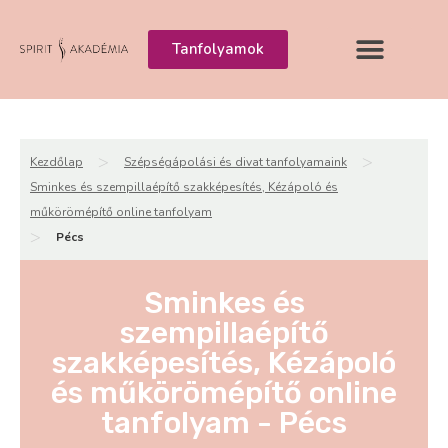
Tanfolyamok
>
>
Kezdőlap
Szépségápolási és divat tanfolyamaink
Sminkes és szempillaépítő szakképesítés, Kézápoló és
műkörömépítő online tanfolyam
>
Pécs
Sminkes és
szempillaépítő
szakképesítés, Kézápoló
és műkörömépítő online
tanfolyam - Pécs