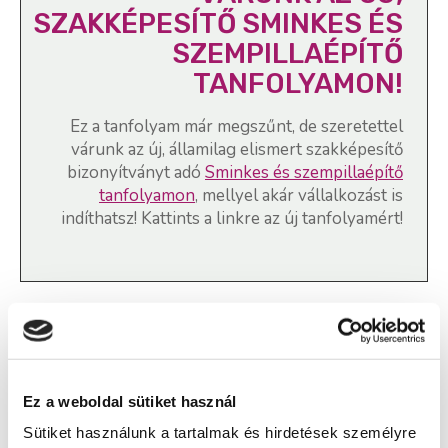
SZAKKÉPESÍTŐ SMINKES ÉS
SZEMPILLAÉPÍTŐ
TANFOLYAMON!
Ez a tanfolyam már megszűnt, de szeretettel
várunk az új, államilag elismert szakképesítő
bizonyítványt adó
Sminkes és szempillaépítő
tanfolyamon
, mellyel akár vállalkozást is
indíthatsz! Kattints a linkre az új tanfolyamért!
Sminkes és szempillaépítő
szakképesítés, Kézápoló és
műkörömépítő online tanfolyam -
Ez a weboldal sütiket használ
Érd
Sütiket használunk a tartalmak és hirdetések személyre