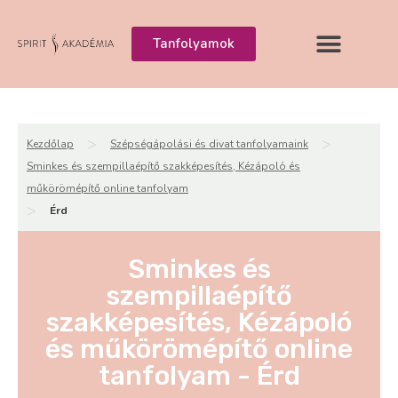
Tanfolyamok
>
>
Kezdőlap
Szépségápolási és divat tanfolyamaink
Sminkes és szempillaépítő szakképesítés, Kézápoló és
műkörömépítő online tanfolyam
>
Érd
Sminkes és
szempillaépítő
szakképesítés, Kézápoló
és műkörömépítő online
tanfolyam - Érd