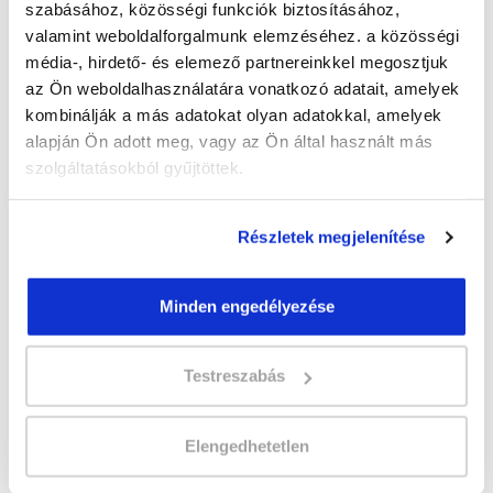
szabásához, közösségi funkciók biztosításához,
valamint weboldalforgalmunk elemzéséhez. a közösségi
Képzés ára:
média-, hirdető- és elemező partnereinkkel megosztjuk
500 000 Ft
az Ön weboldalhasználatára vonatkozó adatait, amelyek
kombinálják a más adatokat olyan adatokkal, amelyek
Képzés típusa:
alapján Ön adott meg, vagy az Ön által használt más
Szakképesítés
szolgáltatásokból gyűjtöttek.
Szükséges iskolai végzettség:
érettségi
Részletek megjelenítése
Jelentkezz az új
Sminkes és szempillaépítő
Minden engedélyezése
szakképesítés tanfolyamra
! Kattints és
jelentkezz!
Testreszabás
Sminkes és szempillaépítő szakképesítés,
Kézápoló és műkörömépítő online tanfolyam
Elengedhetetlen
képzésünket Spirit Beauty Kft. partnerünk
szervezi.