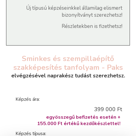
Új típusú képzéseinkkel államilag elismert
bizonyítványt szerezhetsz!
Részletekben is fizethetsz!
Sminkes és szempillaépítő
szakképesítés tanfolyam - Paks
elvégzésével naprakész tudást szerezhetsz.
Képzés ára:
399 000 Ft
egyösszegű befizetés esetén +
155.000 Ft értékű kezdőkészlettel!
Képzés típusa: