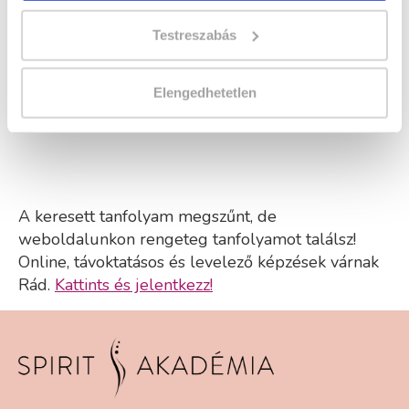
a lenti adatlap kitöltésével
és elküldjük részletes
Testreszabás
tájékoztatónkat.
Elengedhetetlen
A keresett tanfolyam megszűnt, de
weboldalunkon rengeteg tanfolyamot találsz!
Online, távoktatásos és levelező képzések várnak
Rád.
Kattints és jelentkezz!