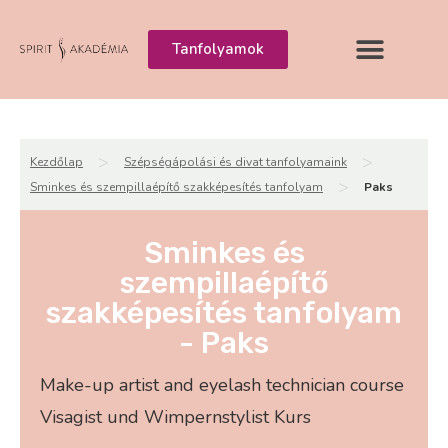
Tanfolyamok
>
>
Kezdőlap
Szépségápolási és divat tanfolyamaink
>
Sminkes és szempillaépítő szakképesítés tanfolyam
Paks
Sminkes és
szempillaépítő
szakképesítés tanfolyam
- Paks
Make-up artist and eyelash technician course
Visagist und Wimpernstylist Kurs