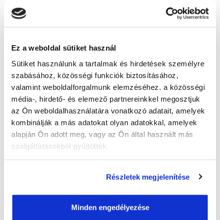
Szakképesítés
Szükséges iskolai végzettség:
középfokú iskolai végzettség (érettségi)
Ez a weboldal sütiket használ
Sütiket használunk a tartalmak és hirdetések személyre
szabásához, közösségi funkciók biztosításához,
valamint weboldalforgalmunk elemzéséhez. a közösségi
média-, hirdető- és elemező partnereinkkel megosztjuk
az Ön weboldalhasználatára vonatkozó adatait, amelyek
Kiválasztott város:
kombinálják a más adatokat olyan adatokkal, amelyek
alapján Ön adott meg, vagy az Ön által használt más
szolgáltatásokból gyűjtöttek.
Kérem a tájékoztatót!
Részletek megjelenítése
Küldd el érdeklődésed
Sminkes és szempillaépítő
Minden engedélyezése
szakképesítés tanfolyam - Paks