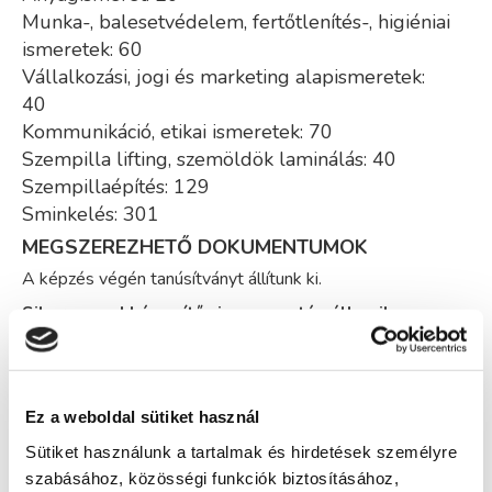
Munka-, balesetvédelem, fertőtlenítés-, higiéniai
ismeretek: 60
Vállalkozási, jogi és marketing alapismeretek:
40
Kommunikáció, etikai ismeretek: 70
Szempilla lifting, szemöldök laminálás: 40
Szempillaépítés: 129
Sminkelés: 301
MEGSZEREZHETŐ DOKUMENTUMOK
A képzés végén tanúsítványt állítunk ki.
Sikeres szakképesítő vizsga esetén államilag
elismert Sminkes és szempillaépítő
szakképesítést igazoló bizonyítvány.
GYAKRAN ISMÉTELT KÉRDÉSEK
Ez a weboldal sütiket használ
Hogyan tudok jelentkezni a képzésre?
Sütiket használunk a tartalmak és hirdetések személyre
szabásához, közösségi funkciók biztosításához,
Hová kell elküldenem a jelentkezésemet?