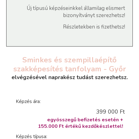
Új típusú képzéseinkkel államilag elismert
bizonyítványt szerezhetsz!
Részletekben is fizethetsz!
Sminkes és szempillaépítő
szakképesítés tanfolyam - Győr
elvégzésével naprakész tudást szerezhetsz.
Képzés ára:
399 000 Ft
egyösszegű befizetés esetén +
155.000 Ft értékű kezdőkészlettel!
Képzés típusa: