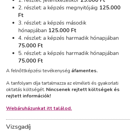
1. részlet: jelentkezéskor
29
.000 Ft
2. részlet:
a
képzés megnyitójáig
125
.000
Ft
3. részlet:
a képzés második
hónapjában
125
.000 Ft
4. részlet: a képzés harmadik hónapjában
75
.000 Ft
5. részlet: a képzés harmadik hónapjában
75
.000 Ft
A felnőttképzési tevékenység
áfamentes.
A tanfolyam díja tartalmazza az elméleti és gyakorlati
oktatás költségét.
Nincsenek rejtett költségek és
rejtett információk!
Webáruházunkat itt találod.
Vizsgadíj