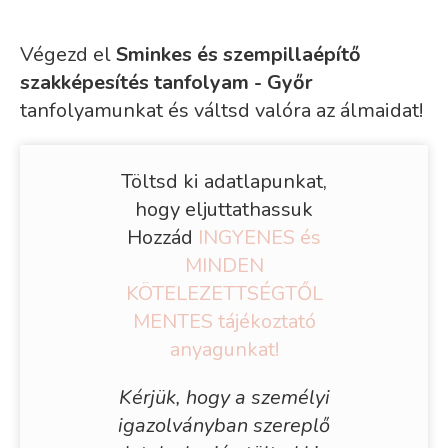
Végezd el
Sminkes és szempillaépítő
szakképesítés tanfolyam - Győr
tanfolyamunkat és váltsd valóra az álmaidat!
Töltsd ki adatlapunkat,
hogy eljuttathassuk
Hozzád
INGYENES és
MINDEN
KÖTELEZETTSÉGTŐL
MENTES tájékoztató
anyagunkat!
Kérjük, hogy a személyi
igazolványban szereplő