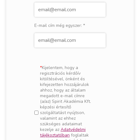
E-mail cím még egyszer:
*
Kijelentem, hogy a
regisztrációs kérdőív
kitöltésével, önként és
kifejezetten hozzájárulok
ahhoz, hogy az általam
megadott e-mail címre
(a/az) Spirit Akadémia Kft.
képzési értesítő
szolgáltatást nyújtson,
valamint az ehhez
szükséges adataimat
kezelje az
Adatvédelmi
tájékoztatóban
foglaltak