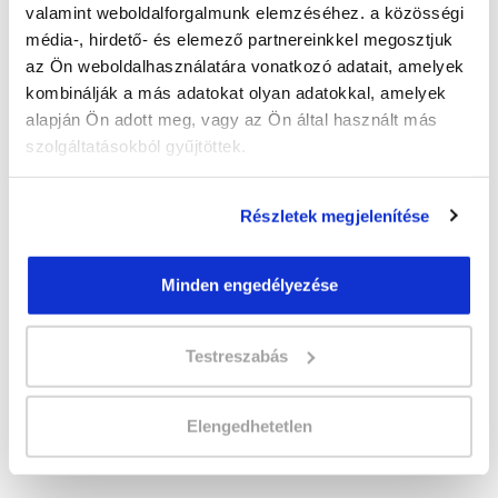
valamint weboldalforgalmunk elemzéséhez. a közösségi
Milyen bankszámlaszámra kell utalni a
média-, hirdető- és elemező partnereinkkel megosztjuk
képzési díjat?
az Ön weboldalhasználatára vonatkozó adatait, amelyek
kombinálják a más adatokat olyan adatokkal, amelyek
Mit írjak az utalási közleménybe?
alapján Ön adott meg, vagy az Ön által használt más
Mit tartalmaz a képzési díj?
szolgáltatásokból gyűjtöttek.
Nem kaptam mindenre választ, kihez
forduljak?
Részletek megjelenítése
Képzésszervező
Minden engedélyezése
Knézics Dorottya
knezics.dorottya@tanfolyam.hu
Testreszabás
+36309995390
Elengedhetetlen