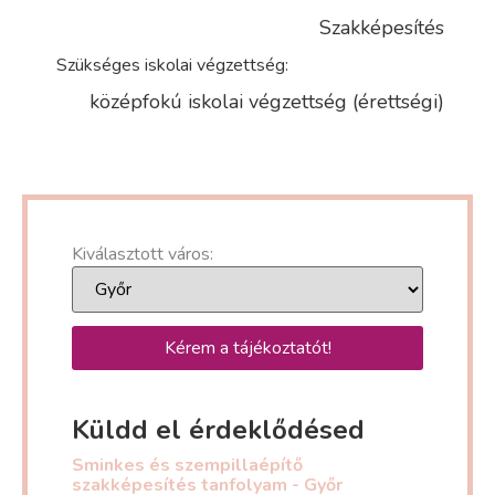
Szakképesítés
Szükséges iskolai végzettség:
középfokú iskolai végzettség (érettségi)
Kiválasztott város:
Kérem a tájékoztatót!
Küldd el érdeklődésed
Sminkes és szempillaépítő
szakképesítés tanfolyam - Győr