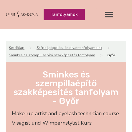
Tanfolyamok
>
>
Kezdőlap
Szépségápolási és divat tanfolyamaink
>
Sminkes és szempillaépítő szakképesítés tanfolyam
Győr
Sminkes és
szempillaépítő
szakképesítés tanfolyam
- Győr
Make-up artist and eyelash technician course
Visagist und Wimpernstylist Kurs