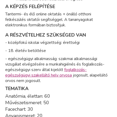
A KÉPZÉS FELÉPÍTÉSE
Tantermi- és élő online oktatás + önálló otthoni
felkészülés oktatói segítséggel. A tananyagokat
elektronikus formában biztosítjuk.
A RÉSZVÉTELHEZ SZÜKSÉGED VAN
- középfokú iskolai végzettség: érettségi
- 18. életév betöltése
- egészségügyi alkalmasság: s
zakmai alkalmassági
vizsgálat elvégzésére a munkahigiénés és foglalkozás-
egészségügyi szerv által kijelölt
foglalkozás-
egészségügyi szakellátó hely orvosa
jogosult, alapellátó
orvos nem jogosult.
TEMATIKA
Anatómia, élettan: 60
Művészetismeret: 50
Facechart: 30
Anyagismeret: 20