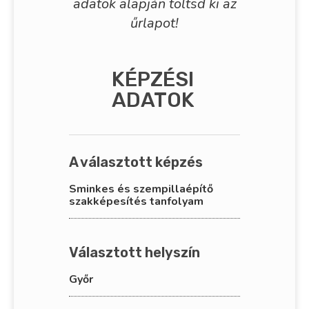
adatok alapján töltsd ki az
űrlapot!
KÉPZÉSI
ADATOK
A választott képzés
Sminkes és szempillaépítő
szakképesítés tanfolyam
Választott helyszín
Győr