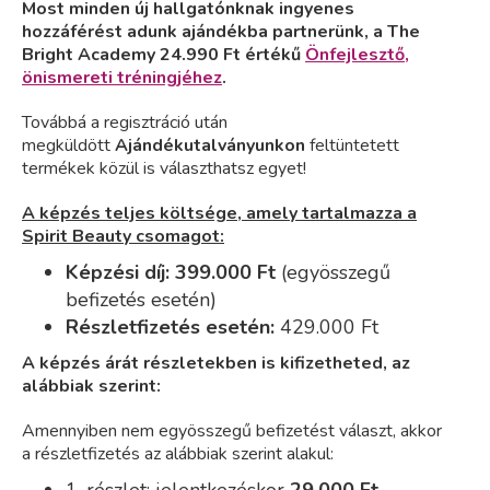
Most minden új hallgatónknak ingyenes
hozzáférést adunk ajándékba partnerünk, a The
Bright Academy 24.990 Ft értékű
Önfejlesztő,
önismereti tréningjéhez
.
Továbbá a regisztráció után
megküldött
Ajándékutalványunkon
feltüntetett
termékek közül is választhatsz egyet!
A képzés teljes költsége, amely tartalmazza a
Spirit Beauty csomagot:
Képzési díj: 399.000 Ft
(egyösszegű
befizetés esetén)
Részletfizetés esetén:
42
9.000 Ft
A képzés árát részletekben is kifizetheted, az
alábbiak szerint:
Amennyiben nem egyösszegű befizetést választ, akkor
a részletfizetés az alábbiak szerint alakul: