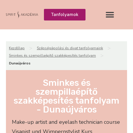
Tanfolyamok
>
>
Kezdőlap
Szépségápolási és divat tanfolyamaink
>
Sminkes és szempillaépítő szakképesítés tanfolyam
Dunaújváros
Sminkes és
szempillaépítő
szakképesítés tanfolyam
- Dunaújváros
Make-up artist and eyelash technician course
Visagist und Wimpernstylist Kurs