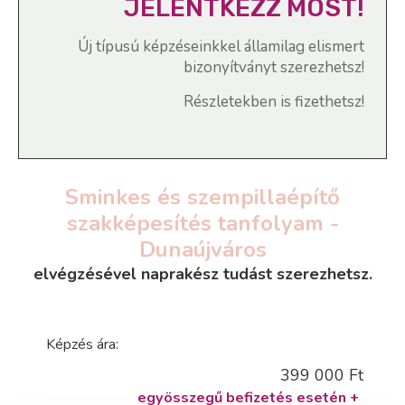
JELENTKEZZ MOST!
Új típusú képzéseinkkel államilag elismert
bizonyítványt szerezhetsz!
Részletekben is fizethetsz!
Sminkes és szempillaépítő
szakképesítés tanfolyam -
Dunaújváros
elvégzésével naprakész tudást szerezhetsz.
Képzés ára:
399 000 Ft
egyösszegű befizetés esetén +