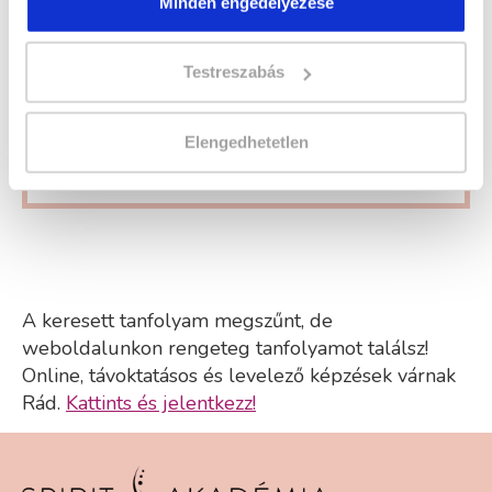
Minden engedélyezése
Sminkes és szempillaépítő
szakképesítés tanfolyam - Dunaújváros
Testreszabás
a lenti adatlap kitöltésével
és elküldjük részletes
tájékoztatónkat.
Elengedhetetlen
A keresett tanfolyam megszűnt, de
weboldalunkon rengeteg tanfolyamot találsz!
Online, távoktatásos és levelező képzések várnak
Rád.
Kattints és jelentkezz!