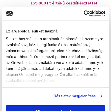
155.000 Ft értékű kezdőkészlettel!
Képzés típusa:
Szakképesítés
Szükséges iskolai végzettség:
Ez a weboldal sütiket használ
középfokú iskolai végzettség (érettségi)
Sütiket használunk a tartalmak és hirdetések személyre
szabásához, közösségi funkciók biztosításához,
valamint weboldalforgalmunk elemzéséhez. a közösségi
média-, hirdető- és elemező partnereinkkel megosztjuk
az Ön weboldalhasználatára vonatkozó adatait, amelyek
kombinálják a más adatokat olyan adatokkal, amelyek
Kiválasztott város:
alapján Ön adott meg, vagy az Ön által használt más
szolgáltatásokból gyűjtöttek.
Kérem a tájékoztatót!
Részletek megjelenítése
Küldd el érdeklődésed