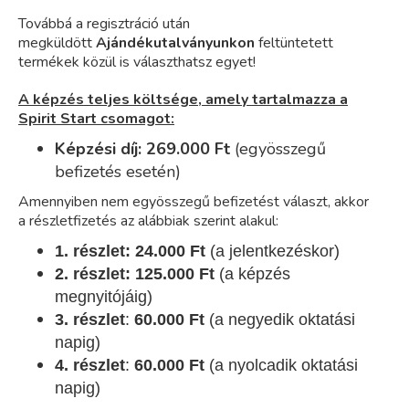
Továbbá a regisztráció után
megküldött
Ajándékutalványunkon
feltüntetett
termékek közül is választhatsz egyet!
A képzés teljes költsége, amely tartalmazza a
Spirit Start csomagot:
Képzési díj: 269.000 Ft
(egyösszegű
befizetés esetén)
Amennyiben nem egyösszegű befizetést választ, akkor
a részletfizetés az alábbiak szerint alakul:
1. részlet: 24.000 Ft
(a jelentkezéskor)
2. részlet: 125.000 Ft
(a képzés
megnyitójáig)
3. részlet
:
60.000 Ft
(a negyedik oktatási
napig)
4. részlet
:
6
0.000 Ft
(a nyolcadik oktatási
napig)