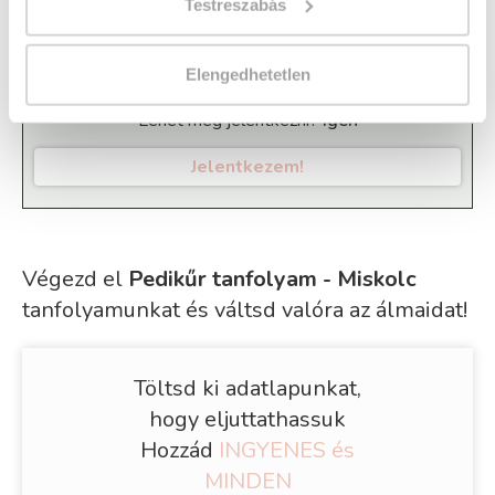
csiszológéppel!
Testreszabás
Házi vizsga díja:
30 000 Ft
Elengedhetetlen
Lehet még jelentkezni?
Igen
Jelentkezem!
Végezd el
Pedikűr tanfolyam - Miskolc
tanfolyamunkat és váltsd valóra az álmaidat!
Töltsd ki adatlapunkat,
hogy eljuttathassuk
Hozzád
INGYENES és
MINDEN