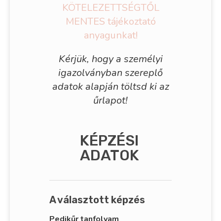
KÖTELEZETTSÉGTŐL
MENTES tájékoztató
anyagunkat!
Kérjük, hogy a személyi
igazolványban szereplő
adatok alapján töltsd ki az
űrlapot!
KÉPZÉSI
ADATOK
A választott képzés
Pedikűr tanfolyam