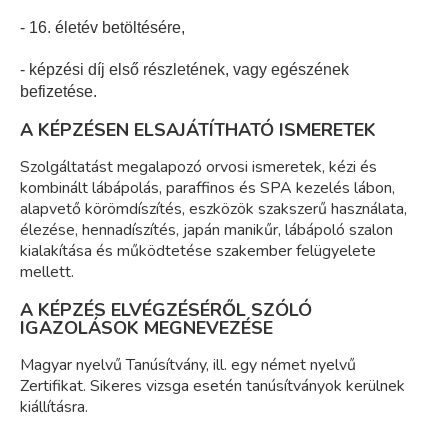
- 16. életév betöltésére,
- képzési díj első részletének, vagy egészének
befizetése.
A KÉPZÉSEN ELSAJÁTÍTHATÓ ISMERETEK
Szolgáltatást megalapozó orvosi ismeretek, kézi és
kombinált lábápolás, paraffinos és SPA kezelés lábon,
alapvető körömdíszítés, eszközök szakszerű használata,
élezése, hennadíszítés, japán manikűr, lábápoló szalon
kialakítása és működtetése szakember felügyelete
mellett.
A KÉPZÉS ELVÉGZÉSÉRŐL SZÓLÓ
IGAZOLÁSOK MEGNEVEZÉSE
Magyar nyelvű Tanúsítvány, ill. egy német nyelvű
Zertifikat. Sikeres vizsga esetén tanúsítványok kerülnek
kiállításra.