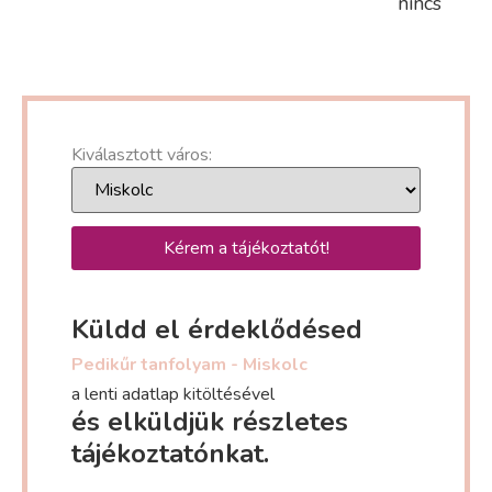
nincs
Kiválasztott város:
Kérem a tájékoztatót!
Küldd el érdeklődésed
Pedikűr tanfolyam - Miskolc
a lenti adatlap kitöltésével
és elküldjük részletes
tájékoztatónkat.