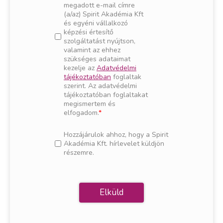
megadott e-mail címre
(a/az) Spirit Akadémia Kft
és egyéni vállalkozó
képzési értesítő
szolgáltatást nyújtson,
valamint az ehhez
szükséges adataimat
kezelje az
Adatvédelmi
tájékoztatóban
foglaltak
szerint. Az adatvédelmi
tájékoztatóban foglaltakat
megismertem és
elfogadom.
Hozzájárulok ahhoz, hogy a Spirit
Akadémia Kft. hírlevelet küldjön
részemre.