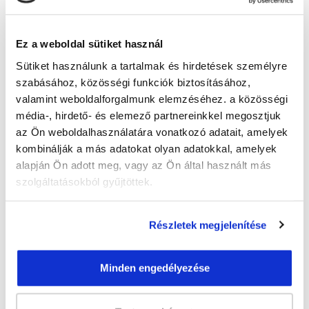
Képzésszervező
Szikra Borbála
Ez a weboldal sütiket használ
szikra.borbala@tanfolyam.hu
Sütiket használunk a tartalmak és hirdetések személyre
+36307145576
szabásához, közösségi funkciók biztosításához,
valamint weboldalforgalmunk elemzéséhez. a közösségi
média-, hirdető- és elemező partnereinkkel megosztjuk
az Ön weboldalhasználatára vonatkozó adatait, amelyek
kombinálják a más adatokat olyan adatokkal, amelyek
alapján Ön adott meg, vagy az Ön által használt más
szolgáltatásokból gyűjtöttek.
" B " csoport
35 nap az indulásig!
Részletek megjelenítése
Időtartam:
4-5 hónap
Indulás időpontja:
2026-09-12
Minden engedélyezése
Képzés ára:
269 000 Ft
85.000 Ft értékű alapanyag- és eszközkészlettel,