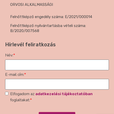
ORVOSI ALKALMASSÁGI
Felnőttképző engedély száma: E/2021/000014
Felnőttképző nyilvántartásba vételi száma:
B/2020/007568
Hírlevél feliratkozás
Név:
*
E-mail cím:
*
Elfogadom az
adatkezelési tájékoztatóban
foglaltakat:
*