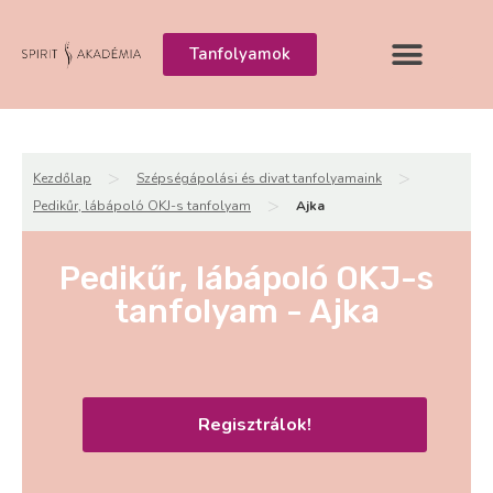
Tanfolyamok
>
>
Kezdőlap
Szépségápolási és divat tanfolyamaink
>
Pedikűr, lábápoló OKJ-s tanfolyam
Ajka
Pedikűr, lábápoló OKJ-s
tanfolyam - Ajka
Regisztrálok!