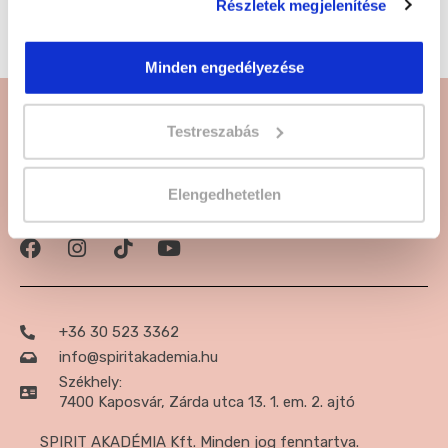
Részletek megjelenítése
szervezi.
Minden engedélyezése
Testreszabás
Elengedhetetlen
Csatlakozz a közzöségünkhöz:
+36 30 523 3362
info@spiritakademia.hu
Székhely:
7400 Kaposvár, Zárda utca 13. 1. em. 2. ajtó
SPIRIT AKADÉMIA Kft. Minden jog fenntartva.