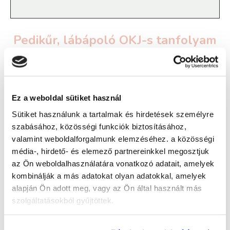
Pedikűr, lábápoló OKJ-s tanfolyam
- Ajka
Képzés típusa:
Ez a weboldal sütiket használ
OKJ oktatás
Sütiket használunk a tartalmak és hirdetések személyre
szabásához, közösségi funkciók biztosításához,
Szükséges iskolai végzettség:
valamint weboldalforgalmunk elemzéséhez. a közösségi
alapfokú iskolai végzettség (8 általános)
média-, hirdető- és elemező partnereinkkel megosztjuk
az Ön weboldalhasználatára vonatkozó adatait, amelyek
kombinálják a más adatokat olyan adatokkal, amelyek
Jelentkezz az új
Pedikűr tanfolyamra
! Kattints
alapján Ön adott meg, vagy az Ön által használt más
és jelentkezz!
szolgáltatásokból gyűjtöttek.
Pedikűr, lábápoló OKJ-s tanfolyam képzésünket
Alfa Kapos Képző Központ Kft. partnerünk