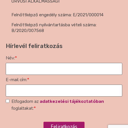
ORVOSI ALKALMASSÁGI
Felnőttképző engedély száma: E/2021/000014
Felnőttképző nyilvántartásba vételi száma:
B/2020/007568
Hírlevél feliratkozás
Név:
*
E-mail cím:
*
Elfogadom az
adatkezelési tájékoztatóban
foglaltakat:
*