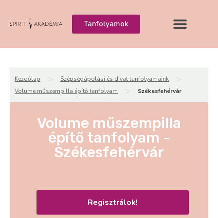
Tanfolyamok
>
>
Kezdőlap
Szépségápolási és divat tanfolyamaink
>
Volume műszempilla építő tanfolyam
Székesfehérvár
Volume műszempilla
építő tanfolyam -
Székesfehérvár
Regisztrálok!