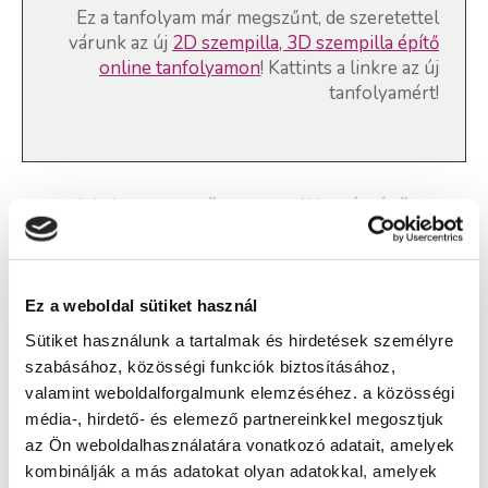
Ez a tanfolyam már megszűnt, de szeretettel
várunk az új
2D szempilla, 3D szempilla építő
online tanfolyamon
! Kattints a linkre az új
tanfolyamért!
Volume műszempilla építő
tanfolyam - Székesfehérvár
Ez a weboldal sütiket használ
Képzés ára:
Sütiket használunk a tartalmak és hirdetések személyre
40 000 Ft
szabásához, közösségi funkciók biztosításához,
valamint weboldalforgalmunk elemzéséhez. a közösségi
Képzés típusa:
média-, hirdető- és elemező partnereinkkel megosztjuk
Továbbképzés
az Ön weboldalhasználatára vonatkozó adatait, amelyek
Szükséges iskolai végzettség:
kombinálják a más adatokat olyan adatokkal, amelyek