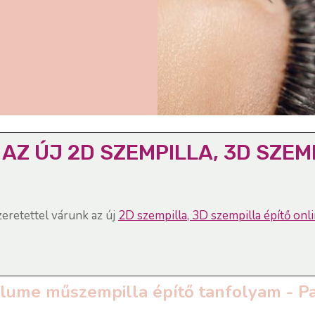
AZ ÚJ 2D SZEMPILLA, 3D SZEM
eretettel várunk az új
2D szempilla, 3D szempilla építő on
lume műszempilla építő tanfolyam - P