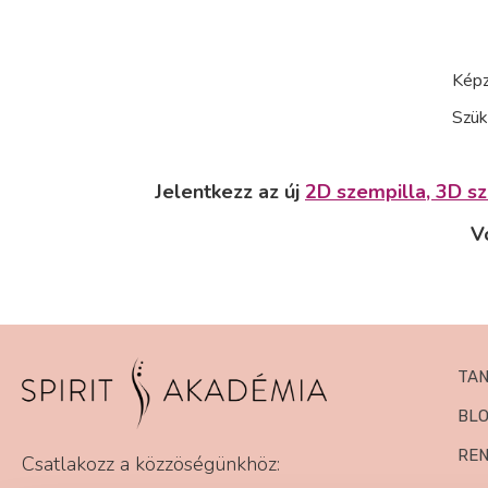
Képz
Szük
Jelentkezz az új
2D szempilla, 3D sz
V
TA
BL
RE
Csatlakozz a közzöségünkhöz: