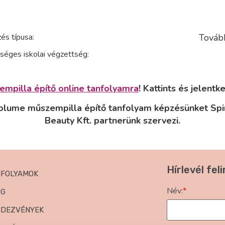
és típusa:
Továb
séges iskolai végzettség:
empilla építő online tanfolyamra
! Kattints és jelentke
olume műszempilla építő tanfolyam képzésünket Spir
Beauty Kft. partnerünk szervezi.
Hírlevél fel
NFOLYAMOK
Név:
*
OG
NDEZVÉNYEK