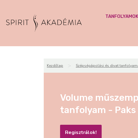
TANFOLYAMO
>
Kezdőlap
Szépségápolási és divat tanfolyam
Volume műszempil
tanfolyam - Paks
Regisztrálok!