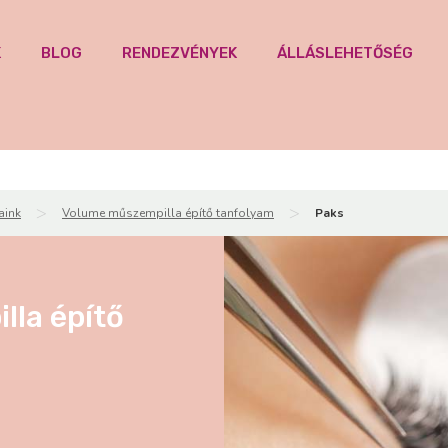
K
BLOG
RENDEZVÉNYEK
ÁLLÁSLEHETŐSÉG
>
>
aink
Volume műszempilla építő tanfolyam
Paks
la építő