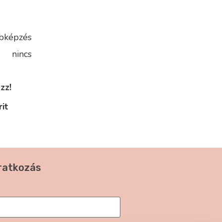
bképzés
nincs
zz!
it
iratkozás