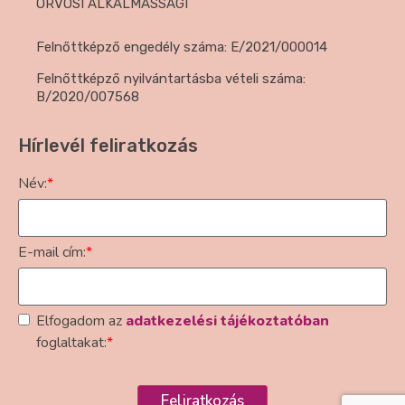
ORVOSI ALKALMASSÁGI
Felnőttképző engedély száma: E/2021/000014
Felnőttképző nyilvántartásba vételi száma:
B/2020/007568
Hírlevél feliratkozás
Név:
*
E-mail cím:
*
Elfogadom az
adatkezelési tájékoztatóban
foglaltakat:
*