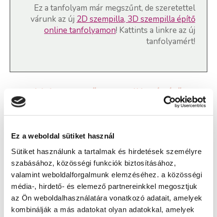
Ez a tanfolyam már megszűnt, de szeretettel
várunk az új
2D szempilla, 3D szempilla építő
online tanfolyamon
! Kattints a linkre az új
tanfolyamért!
Volume műszempilla építő
tanfolyam - Kaposvár
Ez a weboldal sütiket használ
Képzés ára:
Sütiket használunk a tartalmak és hirdetések személyre
40 000 Ft
szabásához, közösségi funkciók biztosításához,
valamint weboldalforgalmunk elemzéséhez. a közösségi
Képzés típusa:
média-, hirdető- és elemező partnereinkkel megosztjuk
Továbbképzés
az Ön weboldalhasználatára vonatkozó adatait, amelyek
Szükséges iskolai végzettség:
kombinálják a más adatokat olyan adatokkal, amelyek