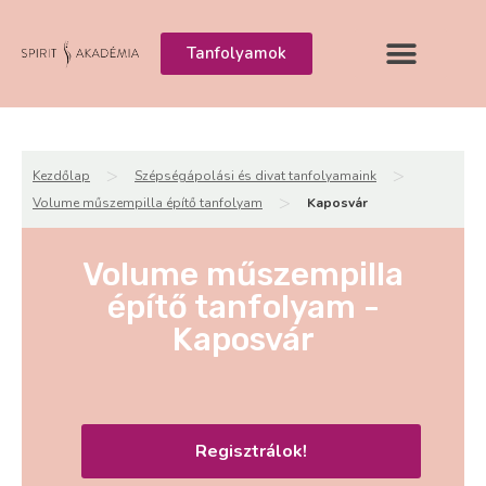
Tanfolyamok
>
>
Kezdőlap
Szépségápolási és divat tanfolyamaink
>
Volume műszempilla építő tanfolyam
Kaposvár
Volume műszempilla
építő tanfolyam -
Kaposvár
Regisztrálok!