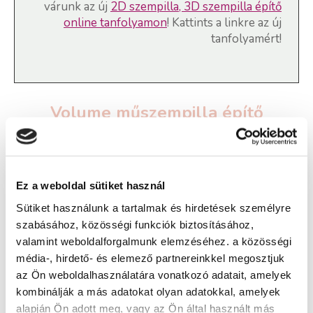
várunk az új
2D szempilla, 3D szempilla építő
online tanfolyamon
! Kattints a linkre az új
tanfolyamért!
Volume műszempilla építő
tanfolyam - Eger
Ez a weboldal sütiket használ
Képzés ára:
Sütiket használunk a tartalmak és hirdetések személyre
40 000 Ft
szabásához, közösségi funkciók biztosításához,
Képzés típusa:
valamint weboldalforgalmunk elemzéséhez. a közösségi
Továbbképzés
média-, hirdető- és elemező partnereinkkel megosztjuk
az Ön weboldalhasználatára vonatkozó adatait, amelyek
Szükséges iskolai végzettség:
kombinálják a más adatokat olyan adatokkal, amelyek
nincs
alapján Ön adott meg, vagy az Ön által használt más