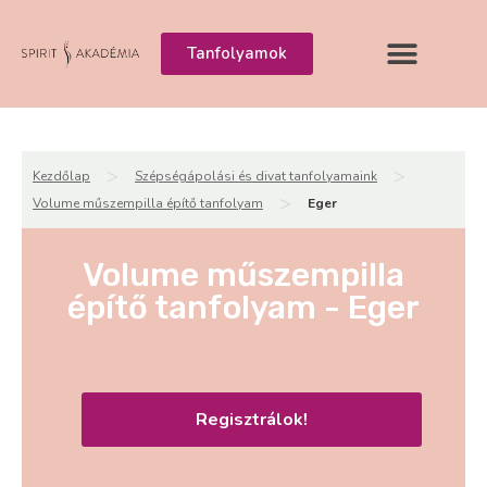
Tanfolyamok
>
>
Kezdőlap
Szépségápolási és divat tanfolyamaink
>
Volume műszempilla építő tanfolyam
Eger
Volume műszempilla
építő tanfolyam - Eger
Regisztrálok!