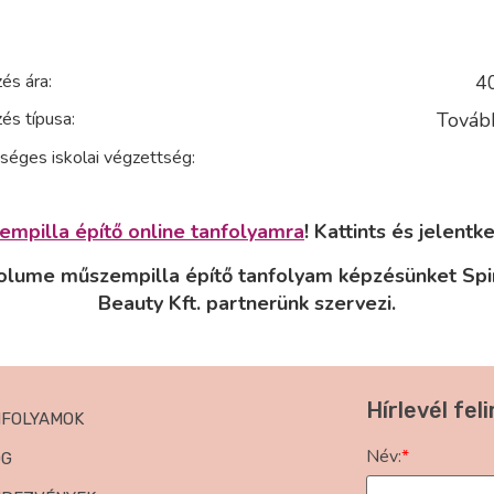
és ára:
4
és típusa:
Továb
séges iskolai végzettség:
empilla építő online tanfolyamra
! Kattints és jelentke
olume műszempilla építő tanfolyam képzésünket Spir
Beauty Kft. partnerünk szervezi.
Hírlevél fel
NFOLYAMOK
Név:
*
OG