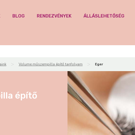
K
BLOG
RENDEZVÉNYEK
ÁLLÁSLEHETŐSÉG
>
>
aink
Volume műszempilla építő tanfolyam
Eger
la építő