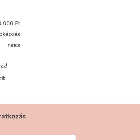
0 000 Ft
bképzés
nincs
zz!
it
iratkozás