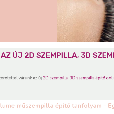
AZ ÚJ 2D SZEMPILLA, 3D SZEM
eretettel várunk az új
2D szempilla, 3D szempilla építő on
lume műszempilla építő tanfolyam - E