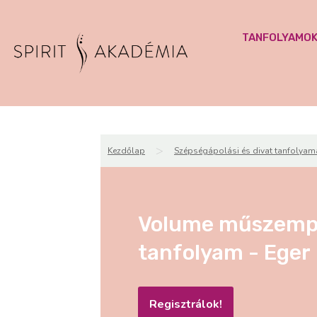
TANFOLYAMO
>
Kezdőlap
Szépségápolási és divat tanfolyam
Volume műszempil
tanfolyam - Eger
Regisztrálok!