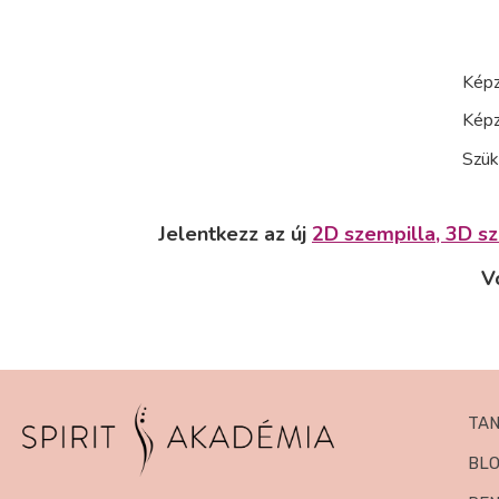
Képz
Képz
Szük
Jelentkezz az új
2D szempilla, 3D sz
V
TA
BL