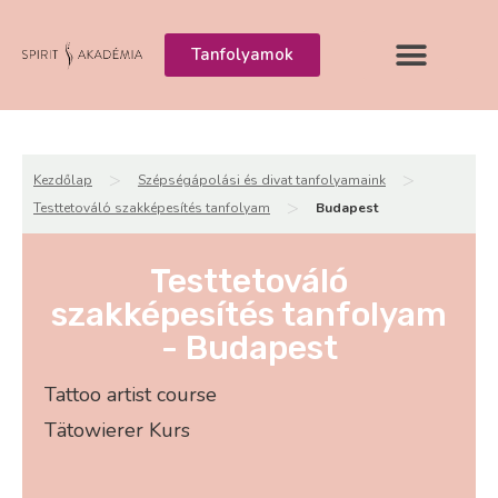
Tanfolyamok
>
>
Kezdőlap
Szépségápolási és divat tanfolyamaink
>
Testtetováló szakképesítés tanfolyam
Budapest
Testtetováló
szakképesítés tanfolyam
- Budapest
Tattoo artist course
Tätowierer Kurs