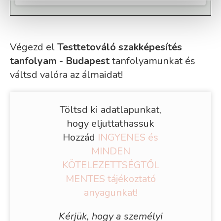
Végezd el
Testtetováló szakképesítés
tanfolyam - Budapest
tanfolyamunkat és
váltsd valóra az álmaidat!
Töltsd ki adatlapunkat,
hogy eljuttathassuk
Hozzád
INGYENES és
MINDEN
KÖTELEZETTSÉGTŐL
MENTES tájékoztató
anyagunkat!
Kérjük, hogy a személyi