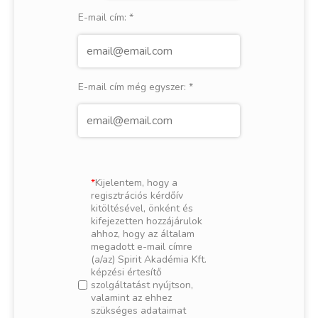
E-mail cím:
*
E-mail cím még egyszer:
*
Kijelentem, hogy a
regisztrációs kérdőív
kitöltésével, önként és
kifejezetten hozzájárulok
ahhoz, hogy az általam
megadott e-mail címre
(a/az) Spirit Akadémia Kft.
képzési értesítő
szolgáltatást nyújtson,
valamint az ehhez
szükséges adataimat