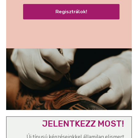
Regisztrálok!
JELENTKEZZ MOST!
Új típusú képzéseinkkel államilag elismert