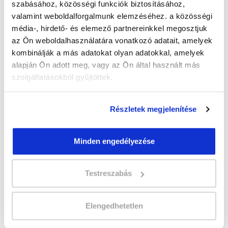
szabásához, közösségi funkciók biztosításához,
+36202504069
valamint weboldalforgalmunk elemzéséhez. a közösségi
média-, hirdető- és elemező partnereinkkel megosztjuk
az Ön weboldalhasználatára vonatkozó adatait, amelyek
kombinálják a más adatokat olyan adatokkal, amelyek
alapján Ön adott meg, vagy az Ön által használt más
szolgáltatásokból gyűjtöttek.
" A " csoport
Időtartam:
6 hónap
Részletek megjelenítése
Indulás időpontja:
2026-09-19
Képzés ára:
599 000 Ft
Minden engedélyezése
egyösszegű befizetés esetén
Vizsgadíj:
78 000 Ft
Testreszabás
Lehet még jelentkezni?
Igen
Elengedhetetlen
Jelentkezem!