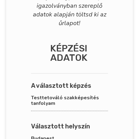
igazolványban szereplő
adatok alapján töltsd ki az
űrlapot!
KÉPZÉSI
ADATOK
A választott képzés
Testtetováló szakképesítés
tanfolyam
Választott helyszín
Budapest