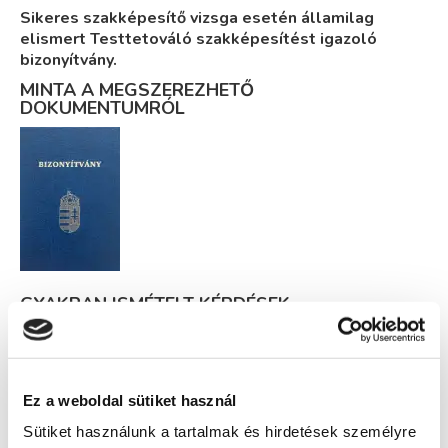
Sikeres szakképesítő vizsga esetén államilag
elismert Testtetováló szakképesítést igazoló
bizonyítvány.
MINTA A MEGSZEREZHETŐ
DOKUMENTUMRÓL
GYAKRAN ISMÉTELT KÉRDÉSEK
Képzésszervező
Ez a weboldal sütiket használ
Tulák Judit
Sütiket használunk a tartalmak és hirdetések személyre
tulak.judit@tanfolyam.hu