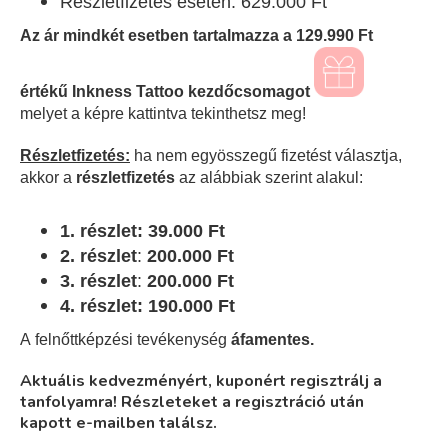
Részletfizetés esetén: 629.000 Ft
Az ár mindkét esetben tartalmazza a 129.990 Ft
értékű Inkness Tattoo kezdőcsomagot
melyet a képre kattintva tekinthetsz meg!
Részletfizetés:
ha nem egyösszegű fizetést választja,
akkor a
részletfizetés
az alábbiak szerint alakul:
1. részlet: 39.000 Ft
2. részlet
:
200.000 Ft
3. részlet
:
200
.000 Ft
4. részlet: 190.000 Ft
A
felnőttképzési
tevékenység
áfamentes.
Aktuális kedvezményért, kuponért regisztrálj a
tanfolyamra! Részleteket a regisztráció után
kapott e-mailben találsz.