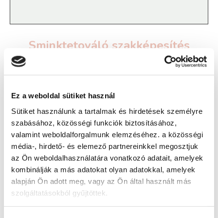
Sminktetováló szakképesítés
tanfolyam - Zalaegerszeg
Ez a weboldal sütiket használ
Képzés ára:
Sütiket használunk a tartalmak és hirdetések személyre
769 000 Ft
szabásához, közösségi funkciók biztosításához,
Képzés típusa:
valamint weboldalforgalmunk elemzéséhez. a közösségi
Szakképesítés
média-, hirdető- és elemező partnereinkkel megosztjuk
az Ön weboldalhasználatára vonatkozó adatait, amelyek
Szükséges iskolai végzettség:
kombinálják a más adatokat olyan adatokkal, amelyek
érettségi + előképzettség
alapján Ön adott meg, vagy az Ön által használt más
szolgáltatásokból gyűjtöttek.
A keresett tanfolyam megszűnt, de