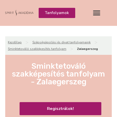
Tanfolyamok
>
>
Kezdőlap
Szépségápolási és divat tanfolyamaink
>
Sminktetováló szakképesítés tanfolyam
Zalaegerszeg
Sminktetováló
szakképesítés tanfolyam
- Zalaegerszeg
Regisztrálok!