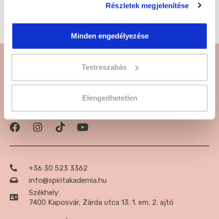
weboldalunkon rengeteg tanfolyamot találsz!
Részletek megjelenítése
Online, távoktatásos és levelező képzések várnak
Rád.
Kattints és jelentkezz!
Minden engedélyezése
Testreszabás
Elengedhetetlen
Csatlakozz a közzöségünkhöz:
+36 30 523 3362
info@spiritakademia.hu
Székhely:
7400 Kaposvár, Zárda utca 13. 1. em. 2. ajtó