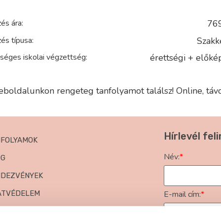
és ára:
769
és típusa:
Szakk
séges iskolai végzettség:
érettségi + előké
boldalunkon rengeteg tanfolyamot találsz! Online, táv
Hírlevél fel
NFOLYAMOK
Név:
*
OG
NDEZVÉNYEK
ATVÉDELEM
E-mail cím:
*
NASZKEZELÉS