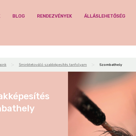
K
BLOG
RENDEZVÉNYEK
ÁLLÁSLEHETŐSÉG
>
>
aink
Sminktetováló szakképesítés tanfolyam
Szombathely
akképesítés
mbathely