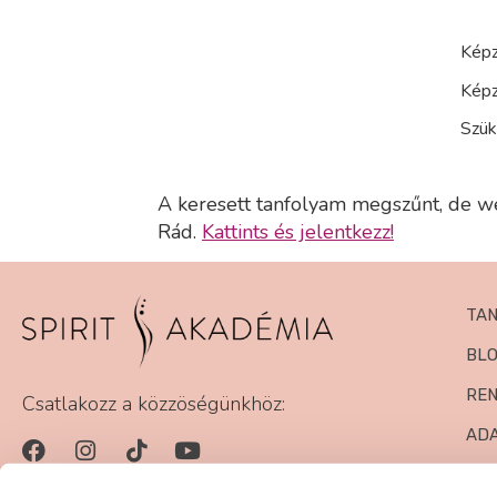
Képz
Képz
Szük
A keresett tanfolyam megszűnt, de we
Rád.
Kattints és jelentkezz!
TA
BL
RE
Csatlakozz a közzöségünkhöz:
AD
PA