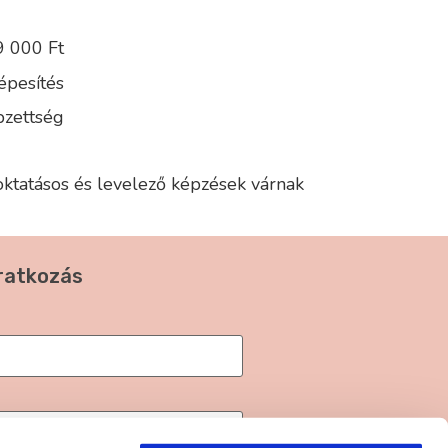
 000 Ft
épesítés
pzettség
oktatásos és levelező képzések várnak
iratkozás