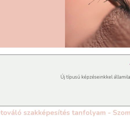
Új típusú képzéseinkkel államil
továló szakképesítés tanfolyam - Szo