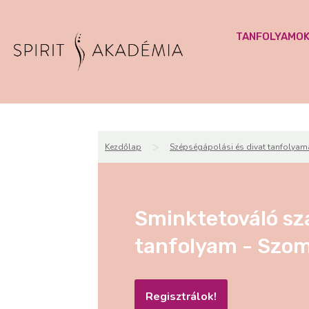
TANFOLYAMO
>
Kezdőlap
Szépségápolási és divat tanfolyam
Sminktetováló sz
tanfolyam - Szo
Regisztrálok!