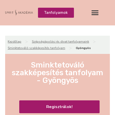
Tanfolyamok
>
>
Kezdőlap
Szépségápolási és divat tanfolyamaink
>
Sminktetováló szakképesítés tanfolyam
Gyöngyös
Sminktetováló
szakképesítés tanfolyam
- Gyöngyös
Regisztrálok!