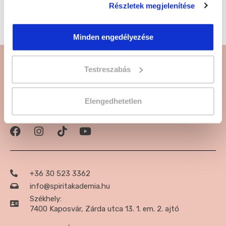
weboldalunkon rengeteg tanfolyamot találsz!
Részletek megjelenítése
Online, távoktatásos és levelező képzések várnak
Rád.
Kattints és jelentkezz!
Minden engedélyezése
Testreszabás
Elengedhetetlen
Csatlakozz a közzöségünkhöz:
+36 30 523 3362
info@spiritakademia.hu
Székhely:
7400 Kaposvár, Zárda utca 13. 1. em. 2. ajtó