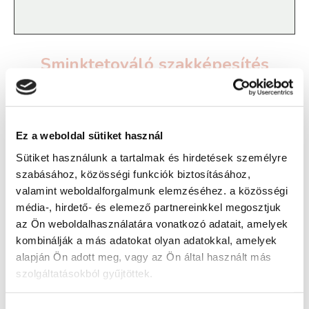
Sminktetováló szakképesítés
tanfolyam - Gyöngyös
Ez a weboldal sütiket használ
Képzés ára:
Sütiket használunk a tartalmak és hirdetések személyre
769 000 Ft
szabásához, közösségi funkciók biztosításához,
Képzés típusa:
valamint weboldalforgalmunk elemzéséhez. a közösségi
Szakképesítés
média-, hirdető- és elemező partnereinkkel megosztjuk
az Ön weboldalhasználatára vonatkozó adatait, amelyek
Szükséges iskolai végzettség:
kombinálják a más adatokat olyan adatokkal, amelyek
érettségi + előképzettség
alapján Ön adott meg, vagy az Ön által használt más
szolgáltatásokból gyűjtöttek.
A keresett tanfolyam megszűnt, de