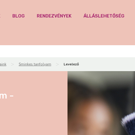
K
BLOG
RENDEZVÉNYEK
ÁLLÁSLEHETŐSÉG
>
>
aink
Sminkes tanfolyam
Levelező
m -