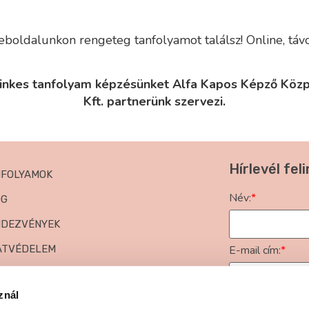
boldalunkon rengeteg tanfolyamot találsz! Online, táv
nkes tanfolyam képzésünket Alfa Kapos Képző Köz
Kft. partnerünk szervezi.
Hírlevél fel
NFOLYAMOK
Név:
*
OG
NDEZVÉNYEK
ATVÉDELEM
E-mail cím:
*
NASZKEZELÉS
znál
KORI KÉRDÉSEK
Elfogadom a