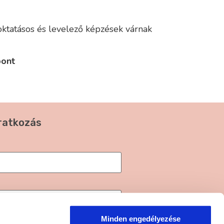
oktatásos és levelező képzések várnak
pont
iratkozás
z
adatkezelési tájékoztatóban
Minden engedélyezése