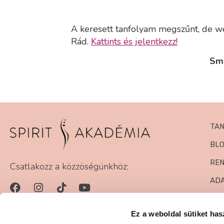
A keresett tanfolyam megszűnt, de we
Rád.
Kattints és jelentkezz!
Smi
TA
BL
RE
Csatlakozz a közzöségünkhöz:
AD
PA
Ez a weboldal sütiket has
GYA