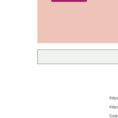
Képz
Képz
Szük