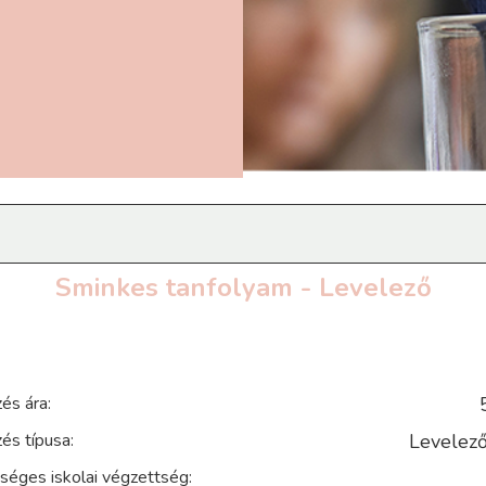
Sminkes tanfolyam - Levelező
és ára:
és típusa:
Levelező
séges iskolai végzettség: