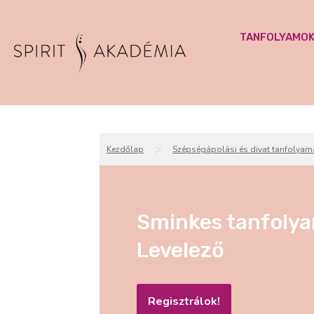
TANFOLYAMO
>
Kezdőlap
Szépségápolási és divat tanfolyam
Sminkes tanfolya
Levelező
Regisztrálok!