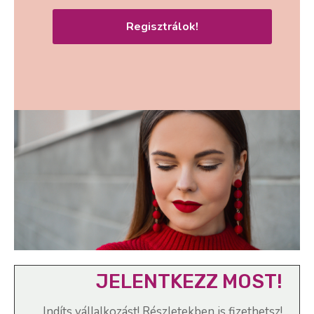
Regisztrálok!
JELENTKEZZ MOST!
Indíts vállalkozást! Részletekben is fizethetsz!