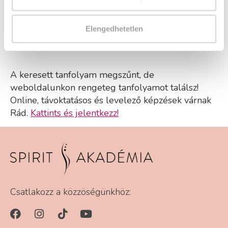
Elengedhetetlen
A keresett tanfolyam megszűnt, de
weboldalunkon rengeteg tanfolyamot találsz!
Online, távoktatásos és levelező képzések várnak
Rád.
Kattints és jelentkezz!
Csatlakozz a közzöségünkhöz: