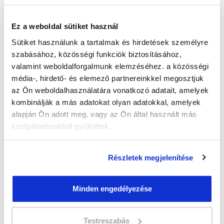
nincs
Ez a weboldal sütiket használ
Sütiket használunk a tartalmak és hirdetések személyre
szabásához, közösségi funkciók biztosításához,
valamint weboldalforgalmunk elemzéséhez. a közösségi
Kiválasztott város:
média-, hirdető- és elemező partnereinkkel megosztjuk
az Ön weboldalhasználatára vonatkozó adatait, amelyek
kombinálják a más adatokat olyan adatokkal, amelyek
Kérem a tájékoztatót!
alapján Ön adott meg, vagy az Ön által használt más
szolgáltatásokból gyűjtöttek.
Küldd el érdeklődésed
Részletek megjelenítése
Smink tanfolyam és szempilla tanfolyam
- Siófok
a lenti adatlap kitöltésével
Minden engedélyezése
és elküldjük részletes
tájékoztatónkat.
Testreszabás