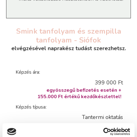
Smink tanfolyam és szempilla
tanfolyam - Siófok
elvégzésével naprakész tudást szerezhetsz.
Képzés ára:
399 000 Ft
egyösszegű befizetés esetén +
155.000 Ft értékű kezdőkészlettel!
Képzés típusa:
Tantermi oktatás
Szükséges iskolai végzettség: