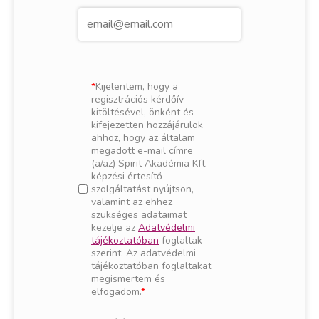
Kijelentem, hogy a
regisztrációs kérdőív
kitöltésével, önként és
kifejezetten hozzájárulok
ahhoz, hogy az általam
megadott e-mail címre
(a/az) Spirit Akadémia Kft.
képzési értesítő
szolgáltatást nyújtson,
valamint az ehhez
szükséges adataimat
kezelje az
Adatvédelmi
tájékoztatóban
foglaltak
szerint. Az adatvédelmi
tájékoztatóban foglaltakat
megismertem és
elfogadom.