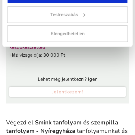
34 nap az indulásig!
Testreszabás
Időtartam:
5-6 hónap
Indulás időpontja:
2026-09-12
Képzés ára:
399 000 Ft
Elengedhetetlen
egyösszegű befizetés esetén + 155.000 Ft értékű
kezdőkészlettel!
Házi vizsga díja:
30 000 Ft
Lehet még jelentkezni?
Igen
Jelentkezem!
Végezd el
Smink tanfolyam és szempilla
tanfolyam - Nyíregyháza
tanfolyamunkat és