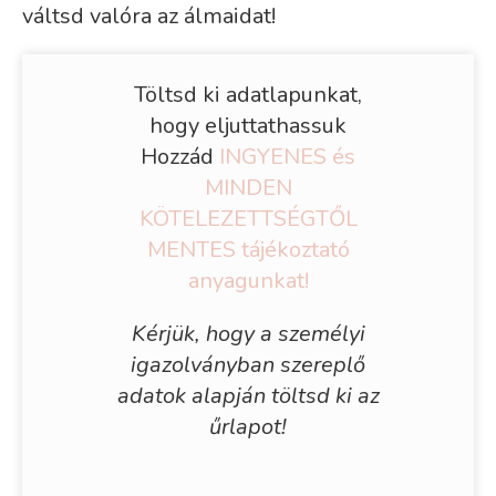
váltsd valóra az álmaidat!
Töltsd ki adatlapunkat,
hogy eljuttathassuk
Hozzád
INGYENES és
MINDEN
KÖTELEZETTSÉGTŐL
MENTES tájékoztató
anyagunkat!
Kérjük, hogy a személyi
igazolványban szereplő
adatok alapján töltsd ki az
űrlapot!