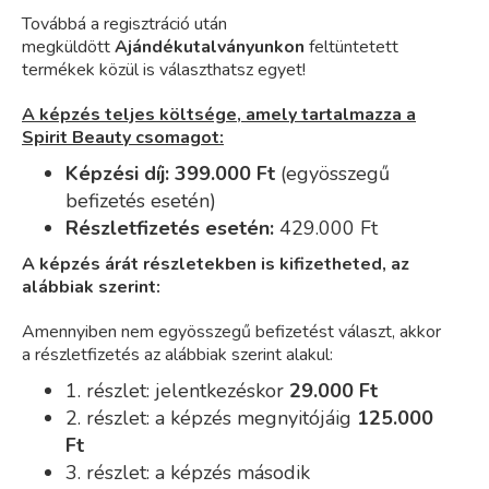
Továbbá a regisztráció után
megküldött
Ajándékutalványunkon
feltüntetett
termékek közül is választhatsz egyet!
A képzés teljes költsége, amely tartalmazza a
Spirit Beauty csomagot:
Képzési díj: 399.000 Ft
(egyösszegű
befizetés esetén)
Részletfizetés esetén:
42
9.000 Ft
A képzés árát részletekben is kifizetheted, az
alábbiak szerint:
Amennyiben nem egyösszegű befizetést választ, akkor
a részletfizetés az alábbiak szerint alakul:
1. részlet: jelentkezéskor
29
.000 Ft
2. részlet:
a
képzés megnyitójáig
125
.000
Ft
3. részlet:
a képzés második