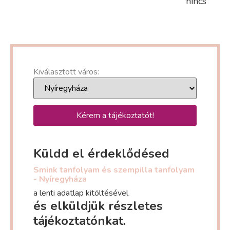
nincs
Kiválasztott város:
Kérem a tájékoztatót!
Küldd el érdeklődésed
Smink tanfolyam és szempilla tanfolyam
- Nyíregyháza
a lenti adatlap kitöltésével
és elküldjük részletes
tájékoztatónkat.