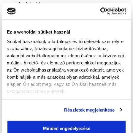
Sminkelés
MEGSZEREZHETŐ DOKUMENTUM
A képzés végén tanúsítványt állítunk ki.
Ez a weboldal sütiket használ
GYAKRAN ISMÉTELT KÉRDÉSEK
Sütiket használunk a tartalmak és hirdetések személyre
szabásához, közösségi funkciók biztosításához,
Képzésszervező
valamint weboldalforgalmunk elemzéséhez. a közösségi
média-, hirdető- és elemező partnereinkkel megosztjuk
Szikra Borbála
az Ön weboldalhasználatára vonatkozó adatait, amelyek
szikra.borbala@tanfolyam.hu
kombinálják a más adatokat olyan adatokkal, amelyek
+36307145576
alapján Ön adott meg, vagy az Ön által használt más
szolgáltatásokból gyűjtöttek.
Részletek megjelenítése
" B " csoport
Minden engedélyezése