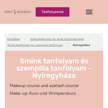
Tanfolyamok
>
>
Kezdőlap
Szépségápolási és divat tanfolyamaink
>
Smink tanfolyam és szempilla tanfolyam
Nyíregyháza
Smink tanfolyam és
szempilla tanfolyam -
Nyíregyháza
Makeup course and eyelash course
Make-up-Kurs und Wimpernkurs