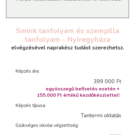
Smink tanfolyam és szempilla
tanfolyam - Nyíregyháza
elvégzésével naprakész tudást szerezhetsz.
Képzés ára:
399 000 Ft
egyösszegű befizetés esetén +
155.000 Ft értékű kezdőkészlettel!
Képzés típusa:
Tantermi oktatás
Szükséges iskolai végzettség: