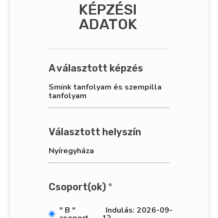
KÉPZÉSI
ADATOK
A választott képzés
Smink tanfolyam és szempilla
tanfolyam
Választott helyszín
Nyíregyháza
Csoport(ok)
*
" B "
Indulás: 2026-09-
csoport
12