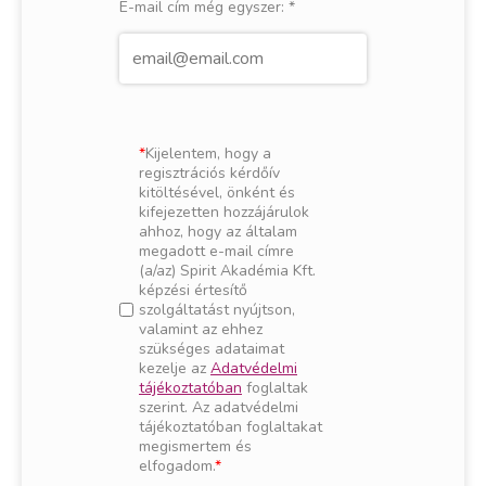
E-mail cím még egyszer:
*
Kijelentem, hogy a
regisztrációs kérdőív
kitöltésével, önként és
kifejezetten hozzájárulok
ahhoz, hogy az általam
megadott e-mail címre
(a/az) Spirit Akadémia Kft.
képzési értesítő
szolgáltatást nyújtson,
valamint az ehhez
szükséges adataimat
kezelje az
Adatvédelmi
tájékoztatóban
foglaltak
szerint. Az adatvédelmi
tájékoztatóban foglaltakat
megismertem és
elfogadom.