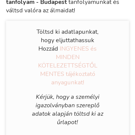
tanfolyam - Budapest
tanfolyamunkat és
váltsd valóra az álmaidat!
Töltsd ki adatlapunkat,
hogy eljuttathassuk
Hozzád
INGYENES és
MINDEN
KÖTELEZETTSÉGTŐL
MENTES tájékoztató
anyagunkat!
Kérjük, hogy a személyi
igazolványban szereplő
adatok alapján töltsd ki az
űrlapot!