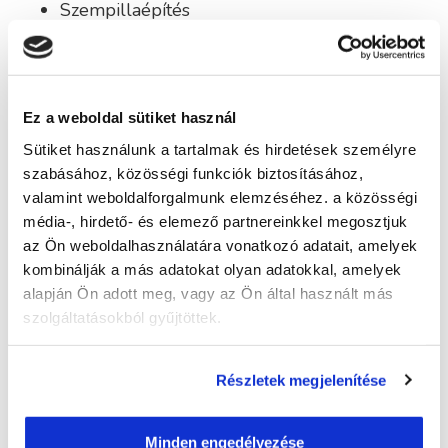
Szempillaépítés
Sminkelés
MEGSZEREZHETŐ DOKUMENTUM
A képzés végén tanúsítványt állítunk ki.
Ez a weboldal sütiket használ
GYAKRAN ISMÉTELT KÉRDÉSEK
Sütiket használunk a tartalmak és hirdetések személyre
szabásához, közösségi funkciók biztosításához,
Képzésszervező
valamint weboldalforgalmunk elemzéséhez. a közösségi
média-, hirdető- és elemező partnereinkkel megosztjuk
Boros Rebeka
az Ön weboldalhasználatára vonatkozó adatait, amelyek
boros.rebeka@tanfolyam.hu
kombinálják a más adatokat olyan adatokkal, amelyek
+36307569535
alapján Ön adott meg, vagy az Ön által használt más
szolgáltatásokból gyűjtöttek.
Részletek megjelenítése
Minden engedélyezése