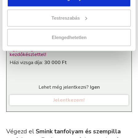
" B " csoport
34 nap az indulásig!
Testreszabás
Időtartam:
5-6 hónap
Indulás időpontja:
2026-09-12
Elengedhetetlen
Képzés ára:
399 000 Ft
egyösszegű befizetés esetén + 155.000 Ft értékű
kezdőkészlettel!
Házi vizsga díja:
30 000 Ft
Lehet még jelentkezni?
Igen
Jelentkezem!
Végezd el
Smink tanfolyam és szempilla