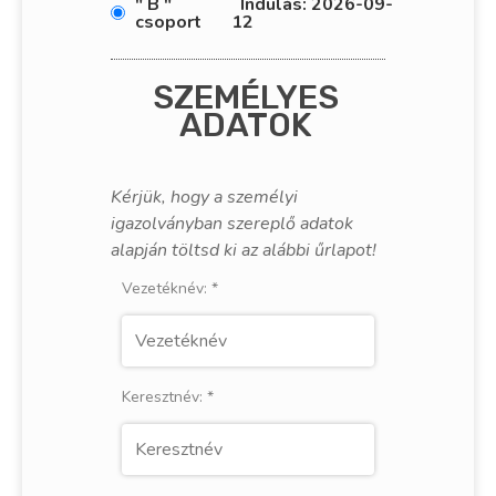
" B "
Indulás: 2026-09-
csoport
12
SZEMÉLYES
ADATOK
Kérjük, hogy a személyi
igazolványban szereplő adatok
alapján töltsd ki az alábbi űrlapot!
Vezetéknév:
*
Keresztnév:
*