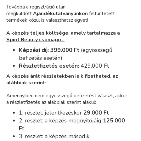
Továbbá a regisztráció után
megküldött
Ajándékutalványunkon
feltüntetett
termékek közül is választhatsz egyet!
A képzés teljes költsége, amely tartalmazza a
Spirit Beauty csomagot:
Képzési díj: 399.000 Ft
(egyösszegű
befizetés esetén)
Részletfizetés esetén:
42
9.000 Ft
A képzés árát részletekben is kifizetheted, az
alábbiak szerint:
Amennyiben nem egyösszegű befizetést választ, akkor
a részletfizetés az alábbiak szerint alakul:
1. részlet: jelentkezéskor
29
.000 Ft
2. részlet:
a
képzés megnyitójáig
125
.000
Ft
3. részlet:
a képzés második