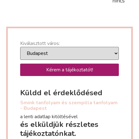
nincs
Kiválasztott város:
Kérem a tájékoztatót!
Küldd el érdeklődésed
Smink tanfolyam és szempilla tanfolyam
- Budapest
a lenti adatlap kitöltésével
és elküldjük részletes
tájékoztatónkat.