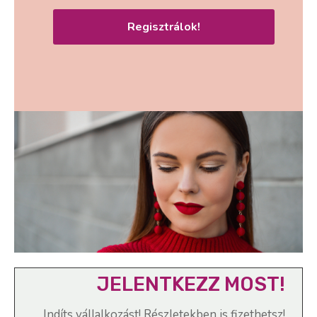
Regisztrálok!
JELENTKEZZ MOST!
Indíts vállalkozást! Részletekben is fizethetsz!