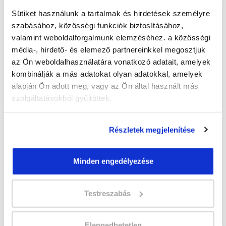
azaz egy természetes szempillára egy műpillát fogsz
felhelyezni. Tanfolyam alatt anatómia ismeretekre is szert
Sütiket használunk a tartalmak és hirdetések személyre
teszel és bemutatjuk a műszempilla építéshez szükséges
szabásához, közösségi funkciók biztosításához,
eszközöket és alapanyagokat.
valamint weboldalforgalmunk elemzéséhez. a közösségi
Küldd el érdeklődésedet/jelentkezésedet, hogy
média-, hirdető- és elemező partnereinkkel megosztjuk
mielőbb részt vehess képzésünkön!
az Ön weboldalhasználatára vonatkozó adatait, amelyek
kombinálják a más adatokat olyan adatokkal, amelyek
alapján Ön adott meg, vagy az Ön által használt más
szolgáltatásokból gyűjtöttek.
Miért válassz minket?
Részletek megjelenítése
- több, mint 22 év tapasztalat a felnőttoktatásban
Minden engedélyezése
- garantáltan gyors és kedves ügyfélszolgálat
- több, mint 100.000 elégedett hallgató
Testreszabás
- tanfolyamok országszerte, 35 városban
- tanfolyam indulások egész évben, különböző
időpontokban
Elengedhetetlen