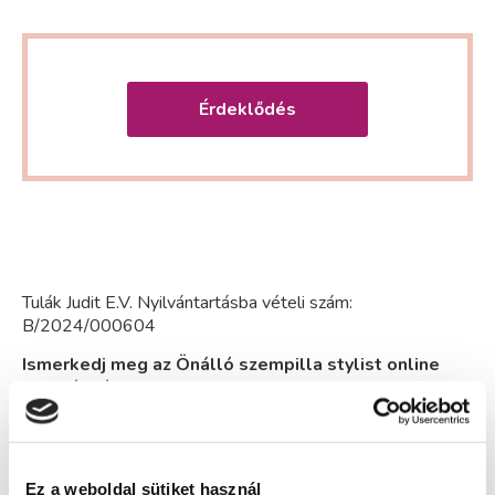
Érdeklődés
Tulák Judit E.V. Nyilvántartásba vételi szám:
B/2024/000604
Ismerkedj meg az Önálló szempilla stylist online
alapképzéssel!
Önálló szempilla stylist online alaptanfolyam keretei
között szerzett tudásodnak megfelelően képes leszel a
klasszikus szálankénti műszempilla építést elsajátítani,
Ez a weboldal sütiket használ