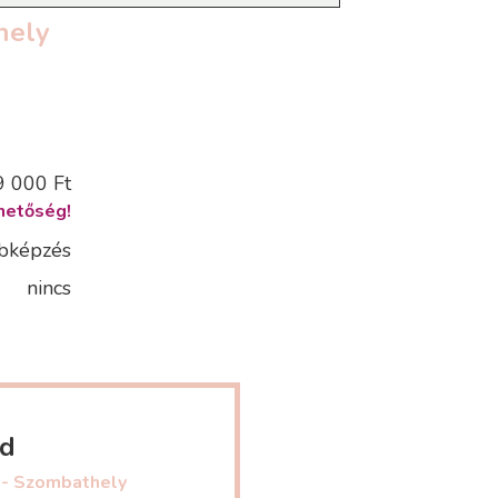
hely
9 000 Ft
hetőség!
bképzés
nincs
ed
m - Szombathely