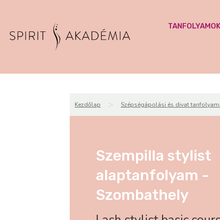
TANFOLYAMO
>
Kezdőlap
Szépségápolási és divat tanfolyam
Szempilla stylist
alaptanfolyam -
Szombathely
Lash stylist basic cour