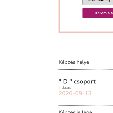
Kérem a t
Képzés helye
" D " csoport
Indulás:
2026-09-13
Képzés jellege