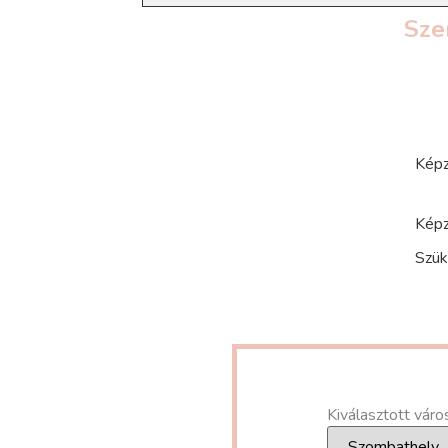
Sze
Képz
Képz
Szük
Kiválasztott váro