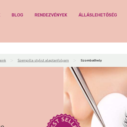
K
BLOG
RENDEZVÉNYEK
ÁLLÁSLEHETŐSÉG
>
>
aink
Szempilla stylist alaptanfolyam
Szombathely
se