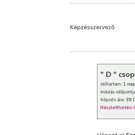
Képzésszervező
" D " csop
Időtartam:
1 na
Indulás időpontj
Képzés ára:
39 
Részletfizetési