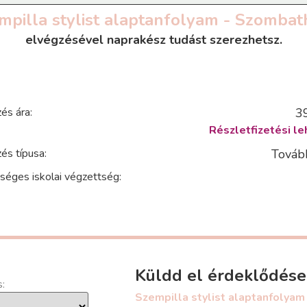
mpilla stylist alaptanfolyam - Szombat
elvégzésével naprakész tudást szerezhetsz.
és ára:
3
Részletfizetési le
és típusa:
Továb
séges iskolai végzettség:
Küldd el érdeklődés
s:
Szempilla stylist alaptanfolya