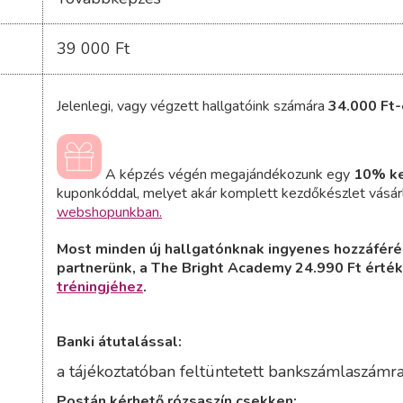
39 000 Ft
Jelenlegi, vagy végzett hallgatóink számára
34.000 Ft-
A képzés végén megajándékozunk egy
10% ke
kuponkóddal, melyet akár komplett kezdőkészlet vásárl
webshopunkban.
Most minden új hallgatónknak ingyenes hozzáfér
partnerünk, a The Bright Academy 24.990 Ft érté
tréningjéhez
.
Banki átutalással:
a tájékoztatóban feltüntetett bankszámlaszámr
Postán kérhető rózsaszín csekken: