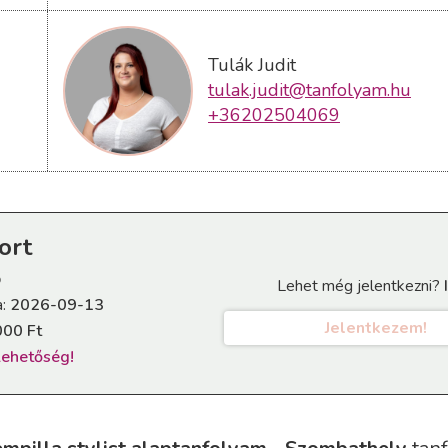
Tulák Judit
tulak.judit@tanfolyam.hu
+36202504069
ort
p
Lehet még jelentkezni?
a:
2026-09-13
Jelentkezem!
000 Ft
 lehetőség!