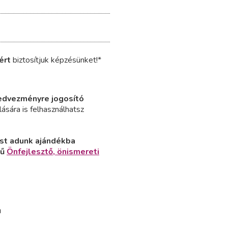
ért
biztosítjuk képzésünket!*
dvezményre jogosító
ására is felhasználhatsz
ést adunk ajándékba
kű
Önfejlesztő, önismereti
a