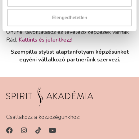
A keresett tanfolyam megszűnt, de
Elengedhetetlen
weboldalunkon rengeteg tanfolyamot találsz!
Online, távoktatásos és levelező képzések várnak
Rád.
Kattints és jelentkezz!
Szempilla stylist alaptanfolyam képzésünket
egyéni vállalkozó partnerünk szervezi.
Csatlakozz a közzöségünkhöz: