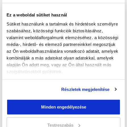
Ez a weboldal sütiket használ
Kiválasztott város:
Sütiket használunk a tartalmak és hirdetések személyre
szabásához, közösségi funkciók biztosításához,
valamint weboldalforgalmunk elemzéséhez. a közösségi
Kérem a tájékoztatót!
média-, hirdető- és elemező partnereinkkel megosztjuk
az Ön weboldalhasználatára vonatkozó adatait, amelyek
kombinálják a más adatokat olyan adatokkal, amelyek
Küldd el érdeklődésed
alapján Ön adott meg, vagy az Ön által használt más
szolgáltatásokból gyűjtöttek.
Szempilla stylist alaptanfolyam - Ajka
a lenti adatlap kitöltésével
és elküldjük részletes
Részletek megjelenítése
tájékoztatónkat.
Minden engedélyezése
Testreszabás