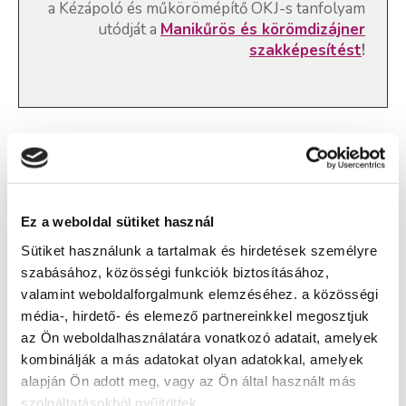
a
Kézápoló és műkörömépítő OKJ-s tanfolyam
utódját a
Manikűrös és körömdizájner
szakképesítést
!
Kézápoló és műkörömépítő OKJ-s
tanfolyam - Debrecen
Ez a weboldal sütiket használ
Képzés típusa:
Sütiket használunk a tartalmak és hirdetések személyre
szabásához, közösségi funkciók biztosításához,
OKJ oktatás
valamint weboldalforgalmunk elemzéséhez. a közösségi
Szükséges iskolai végzettség:
média-, hirdető- és elemező partnereinkkel megosztjuk
Alapfok
az Ön weboldalhasználatára vonatkozó adatait, amelyek
kombinálják a más adatokat olyan adatokkal, amelyek
alapján Ön adott meg, vagy az Ön által használt más
Jelentkezz az új
Műkörmös tanfolyamra
vagy a
szolgáltatásokból gyűjtöttek.