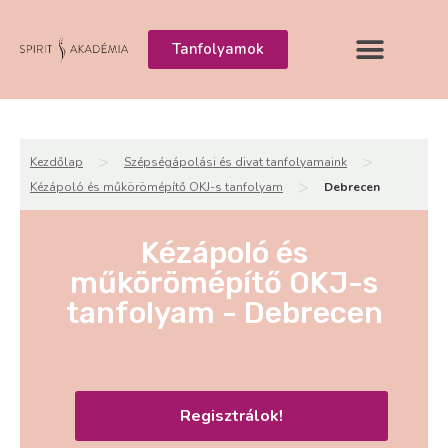
Tanfolyamok
>
>
Kezdőlap
Szépségápolási és divat tanfolyamaink
>
Kézápoló és műkörömépítő OKJ-s tanfolyam
Debrecen
Kézápoló és
műkörömépítő OKJ-s
tanfolyam - Debrecen
Regisztrálok!