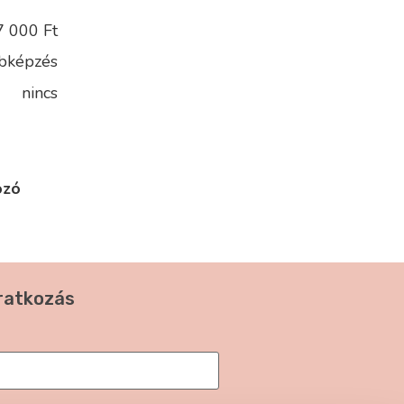
7 000 Ft
bképzés
nincs
ozó
iratkozás