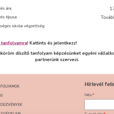
és ára:
1
és típusa:
Továb
séges iskolai végzettség:
e tanfolyamra
! Kattints és jelentkezz!
köröm díszítő tanfolyam képzésünket egyéni vállalk
partnerünk szervezi.
Hírlevél fel
NFOLYAMOK
Név:
*
OG
NDEZVÉNYEK
ATVÉDELEM