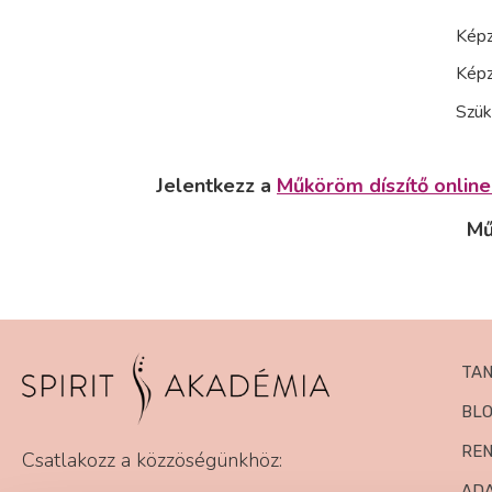
Képz
Képz
Szük
Jelentkezz a
Műköröm díszítő onlin
Mű
TA
BL
RE
Csatlakozz a közzöségünkhöz:
AD