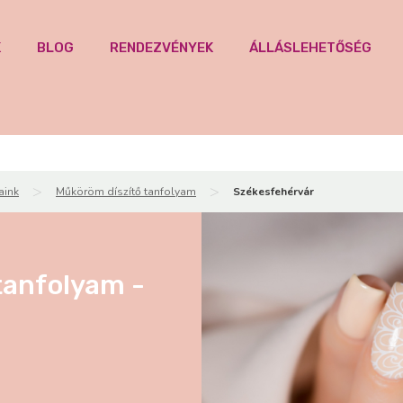
K
BLOG
RENDEZVÉNYEK
ÁLLÁSLEHETŐSÉG
>
>
aink
Műköröm díszítő tanfolyam
Székesfehérvár
tanfolyam -