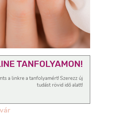
LINE TANFOLYAMON!
ints a linkre a tanfolyamért! Szerezz új
tudást rövid idő alatt!
vár