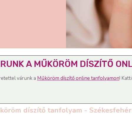
RUNK A MŰKÖRÖM DÍSZÍTŐ ON
retettel várunk a
Műköröm díszítő online tanfolyamon
! Katt
köröm díszítő tanfolyam - Székesfehér