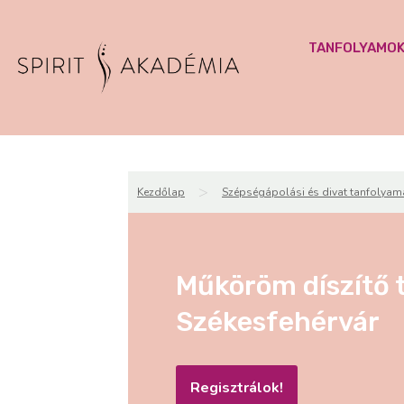
TANFOLYAMO
>
Kezdőlap
Szépségápolási és divat tanfolyam
Műköröm díszítő 
Székesfehérvár
Regisztrálok!