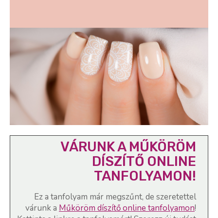
VÁRUNK A MŰKÖRÖM
DÍSZÍTŐ ONLINE
TANFOLYAMON!
Ez a tanfolyam már megszűnt, de szeretettel
várunk a
Műköröm díszítő online tanfolyamon
!