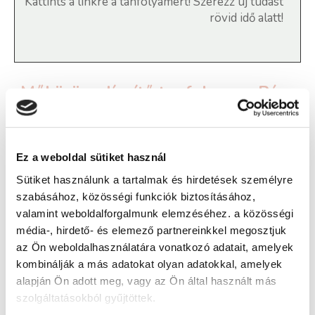
Kattints a linkre a tanfolyamért! Szerezz új tudást
rövid idő alatt!
Műköröm díszítő tanfolyam - Pécs
Képzés ára:
Ez a weboldal sütiket használ
17 000 Ft
Sütiket használunk a tartalmak és hirdetések személyre
Képzés típusa:
szabásához, közösségi funkciók biztosításához,
valamint weboldalforgalmunk elemzéséhez. a közösségi
Továbbképzés
média-, hirdető- és elemező partnereinkkel megosztjuk
Szükséges iskolai végzettség:
az Ön weboldalhasználatára vonatkozó adatait, amelyek
kombinálják a más adatokat olyan adatokkal, amelyek
nincs
alapján Ön adott meg, vagy az Ön által használt más
szolgáltatásokból gyűjtöttek.
Jelentkezz a
Műköröm díszítő online