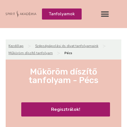
Tanfolyamok
>
>
Kezdőlap
Szépségápolási és divat tanfolyamaink
>
Műköröm díszítő tanfolyam
Pécs
Műköröm díszítő
tanfolyam - Pécs
Regisztrálok!