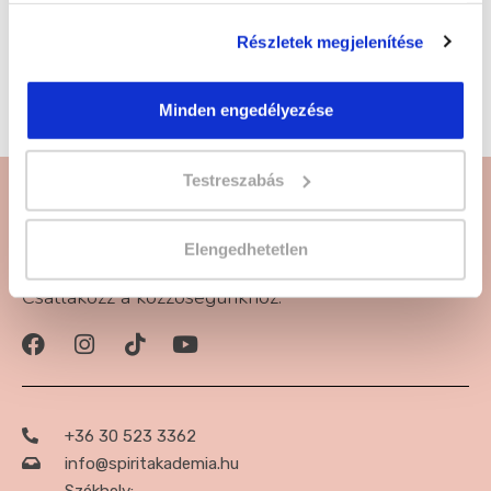
tanfolyamra
! Kattints és jelentkezz!
Részletek megjelenítése
Műköröm díszítő tanfolyam képzésünket egyéni
vállalkozó partnerünk szervezi.
Minden engedélyezése
Testreszabás
Elengedhetetlen
Csatlakozz a közzöségünkhöz:
+36 30 523 3362
info@spiritakademia.hu
Székhely: