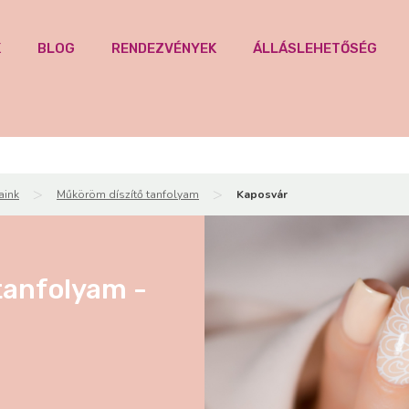
K
BLOG
RENDEZVÉNYEK
ÁLLÁSLEHETŐSÉG
>
>
aink
Műköröm díszítő tanfolyam
Kaposvár
tanfolyam -