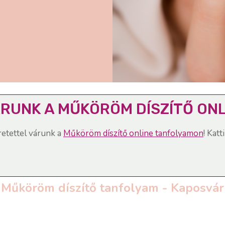
RUNK A MŰKÖRÖM DÍSZÍTŐ ON
retettel várunk a
Műköröm díszítő online tanfolyamon
! Katt
Műköröm díszítő tanfolyam - Kaposvár