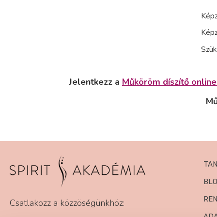
Képz
Képz
Szük
Jelentkezz a
Műköröm díszítő onlin
Mű
TA
BL
RE
Csatlakozz a közzöségünkhöz:
AD