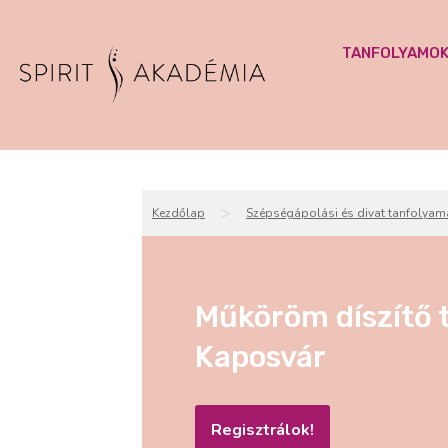
TANFOLYAMO
>
Kezdőlap
Szépségápolási és divat tanfolyam
Műköröm díszítő 
Kaposvár
Regisztrálok!