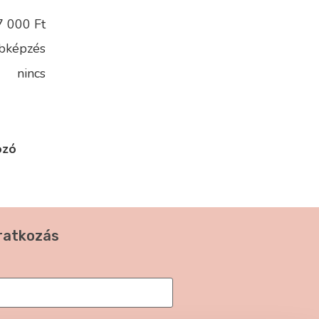
7 000 Ft
bképzés
nincs
ozó
iratkozás