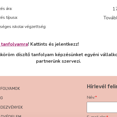
és ára:
1
és típusa:
Továb
séges iskolai végzettség:
e tanfolyamra
! Kattints és jelentkezz!
köröm díszítő tanfolyam képzésünket egyéni vállalk
partnerünk szervezi.
Hírlevél fel
NFOLYAMOK
Név:
*
OG
NDEZVÉNYEK
ATVÉDELEM