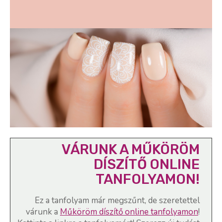
VÁRUNK A MŰKÖRÖM
DÍSZÍTŐ ONLINE
TANFOLYAMON!
Ez a tanfolyam már megszűnt, de szeretettel
várunk a
Műköröm díszítő online tanfolyamon
!