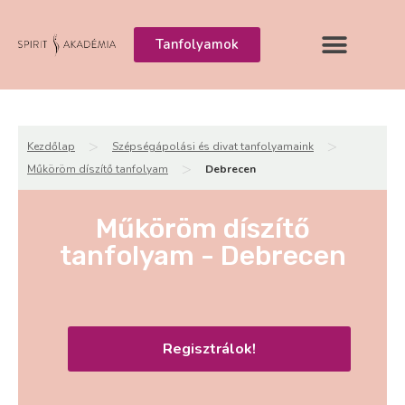
Tanfolyamok
>
>
Kezdőlap
Szépségápolási és divat tanfolyamaink
>
Műköröm díszítő tanfolyam
Debrecen
Műköröm díszítő
tanfolyam - Debrecen
Regisztrálok!