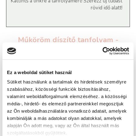
Kattints a linkre a tanfolyamért! Szerezz új tudást
rövid idő alatt!
Műköröm díszítő tanfolyam -
Debrecen
Ez a weboldal sütiket használ
Képzés ára:
Sütiket használunk a tartalmak és hirdetések személyre
17 000 Ft
szabásához, közösségi funkciók biztosításához,
Képzés típusa:
valamint weboldalforgalmunk elemzéséhez. a közösségi
Továbbképzés
média-, hirdető- és elemező partnereinkkel megosztjuk
az Ön weboldalhasználatára vonatkozó adatait, amelyek
Szükséges iskolai végzettség:
kombinálják a más adatokat olyan adatokkal, amelyek
nincs
alapján Ön adott meg, vagy az Ön által használt más
szolgáltatásokból gyűjtöttek.