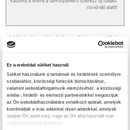
Kattints a linkre a tanfolyamért! Szerezz új tudást
rövid idő alatt!
Műköröm díszítő tanfolyam - Baja
Képzés ára:
Ez a weboldal sütiket használ
17 000 Ft
Sütiket használunk a tartalmak és hirdetések személyre
Képzés típusa:
szabásához, közösségi funkciók biztosításához,
valamint weboldalforgalmunk elemzéséhez. a közösségi
Továbbképzés
média-, hirdető- és elemező partnereinkkel megosztjuk
Szükséges iskolai végzettség:
az Ön weboldalhasználatára vonatkozó adatait, amelyek
kombinálják a más adatokat olyan adatokkal, amelyek
nincs
alapján Ön adott meg, vagy az Ön által használt más
szolgáltatásokból gyűjtöttek.
Jelentkezz a
Műköröm díszítő online