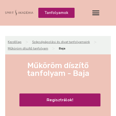
Tanfolyamok
>
>
Kezdőlap
Szépségápolási és divat tanfolyamaink
>
Műköröm díszítő tanfolyam
Baja
Műköröm díszítő
tanfolyam - Baja
Regisztrálok!