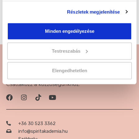
tanfolyamra
! Kattints és jelentkezz!
Részletek megjelenítése
Műköröm díszítő tanfolyam képzésünket egyéni
vállalkozó partnerünk szervezi.
Minden engedélyezése
Testreszabás
Elengedhetetlen
Csatlakozz a közzöségünkhöz:
+36 30 523 3362
info@spiritakademia.hu
Székhely: