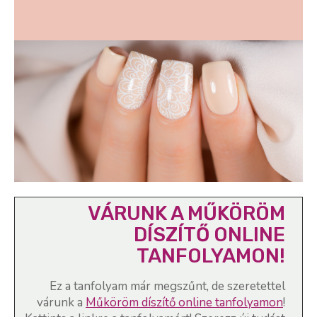
VÁRUNK A MŰKÖRÖM
DÍSZÍTŐ ONLINE
TANFOLYAMON!
Ez a tanfolyam már megszűnt, de szeretettel
várunk a
Műköröm díszítő online tanfolyamon
!