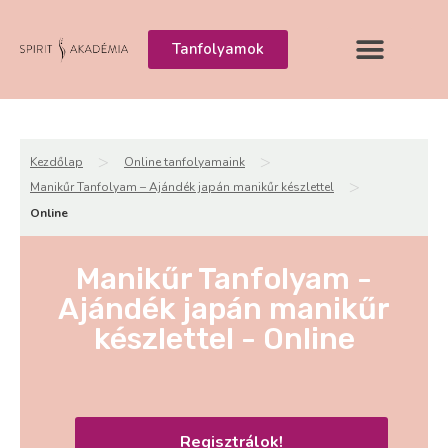
Tanfolyamok
>
>
Kezdőlap
Online tanfolyamaink
>
Manikűr Tanfolyam – Ajándék japán manikűr készlettel
Online
Manikűr Tanfolyam -
Ajándék japán manikűr
készlettel - Online
Regisztrálok!