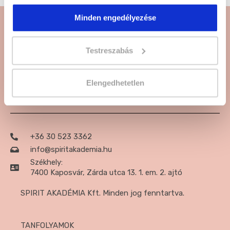
Minden engedélyezése
Testreszabás
Csatlakozz a közzöségünkhöz:
Elengedhetetlen
+36 30 523 3362
info@spiritakademia.hu
Székhely:
7400 Kaposvár, Zárda utca 13. 1. em. 2. ajtó
SPIRIT AKADÉMIA Kft. Minden jog fenntartva.
TANFOLYAMOK