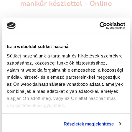
manikűr készlettel - Online
Képzés típusa:
Online oktatás
Szükséges iskolai végzettség:
Ez a weboldal sütiket használ
Sütiket használunk a tartalmak és hirdetések személyre
szabásához, közösségi funkciók biztosításához,
A keresett tanfolyam megszűnt, de
valamint weboldalforgalmunk elemzéséhez. a közösségi
weboldalunkon rengeteg tanfolyamot találsz!
média-, hirdető- és elemező partnereinkkel megosztjuk
Online, távoktatásos és levelező képzések várnak
az Ön weboldalhasználatára vonatkozó adatait, amelyek
kombinálják a más adatokat olyan adatokkal, amelyek
Rád.
Kattints és jelentkezz!
alapján Ön adott meg, vagy az Ön által használt más
Manikűr Tanfolyam - Ajándék japán manikűr
szolgáltatásokból gyűjtöttek.
készlettel képzésünket Alfa Kapos Képző
Központ Kft. partnerünk szervezi.
Részletek megjelenítése