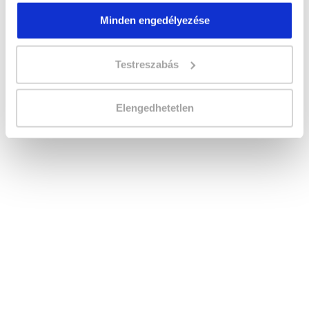
Minden engedélyezése
Időtartam:
5-6 hónap
Indulás időpontja:
2026-09-12
Képzés ára:
349 000 Ft
Testreszabás
110.000 Ft értékű alapanyag és eszközkészlettel,
csiszológéppel!
Házi vizsga díja:
30 000 Ft
Elengedhetetlen
Lehet még jelentkezni?
Igen
Jelentkezem!
Végezd el
Műkörmös tanfolyam -
Tatabánya
tanfolyamunkat és váltsd valóra
az álmaidat!