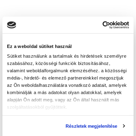
Mit tartalmaz a képzési díj?
Nem kaptam mindenre választ, kihez
forduljak?
Képzésszervező
Ez a weboldal sütiket használ
Sütiket használunk a tartalmak és hirdetések személyre
Knézics Dorottya
szabásához, közösségi funkciók biztosításához,
knezics.dorottya@tanfolyam.hu
valamint weboldalforgalmunk elemzéséhez. a közösségi
+36309995390
média-, hirdető- és elemező partnereinkkel megosztjuk
az Ön weboldalhasználatára vonatkozó adatait, amelyek
kombinálják a más adatokat olyan adatokkal, amelyek
alapján Ön adott meg, vagy az Ön által használt más
szolgáltatásokból gyűjtöttek.
" B " csoport
Részletek megjelenítése
36 nap az indulásig!