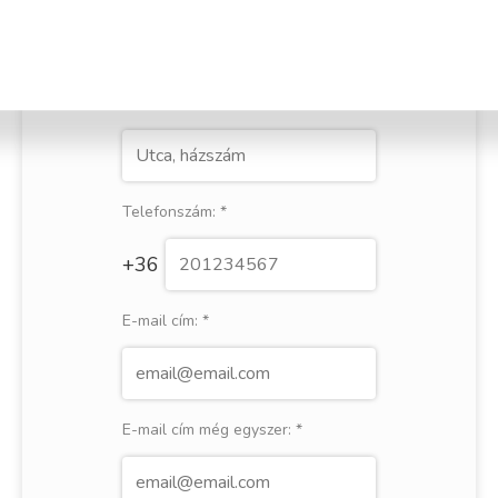
Város / Település:
*
Utca, házszám:
*
Telefonszám:
*
+36
E-mail cím:
*
E-mail cím még egyszer:
*