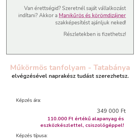
Van érettségid? Szeretnél saját vállalkozást
indítani? Akkor a
Manikűrös és körömdizájner
szakképesítést ajánljuk neked!
Részletekben is fizethetsz!
Műkörmös tanfolyam - Tatabánya
elvégzésével naprakész tudást szerezhetsz.
Képzés ára:
349 000 Ft
110.000 Ft értékű alapanyag és
eszközkészlettel, csiszológéppel!
Képzés típusa: