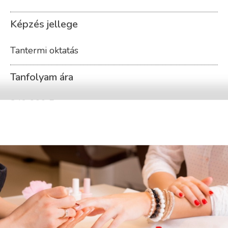
Képzés jellege
Tantermi oktatás
Tanfolyam ára
349 000 Ft
A fizetés módja
A tanfolyam ára tartalmazza a 110.000 Ft
értékű Spirit Start készletet, melyet a képre
kattintva tekinthetsz meg!
Most minden új hallgatónknak ingyenes