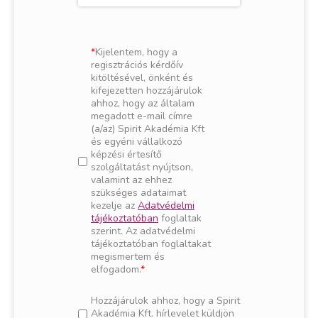
Kijelentem, hogy a
regisztrációs kérdőív
kitöltésével, önként és
kifejezetten hozzájárulok
ahhoz, hogy az általam
megadott e-mail címre
(a/az) Spirit Akadémia Kft
és egyéni vállalkozó
képzési értesítő
szolgáltatást nyújtson,
valamint az ehhez
szükséges adataimat
kezelje az
Adatvédelmi
tájékoztatóban
foglaltak
szerint. Az adatvédelmi
tájékoztatóban foglaltakat
megismertem és
elfogadom.
Hozzájárulok ahhoz, hogy a Spirit
Akadémia Kft. hírlevelet küldjön