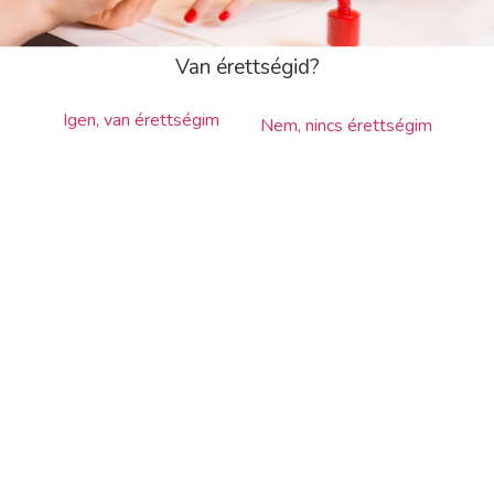
hozzáférést adunk ajándékba partnerünk, a The
Bright Academy 24.990 Ft értékű
Önfejlesztő,
önismereti tréningjéhez
.
Van érettségid?
Továbbá a regisztráció után
Igen, van érettségim
megküldött
Ajándékutalványunkon
feltüntetett
Nem, nincs érettségim
termékek közül is választhatsz egyet!
A képzés teljes költsége, amely tartalmazza a
Spirit Start csomagot:
Képzési díj: 349.000 Ft
(egyösszegű
befizetés esetén)
Amennyiben nem egyösszegű befizetést választ, akkor
a részletfizetés az alábbiak szerint alakul:
1. részlet: 19.000 Ft
(a jelentkezéskor)
2. részlet: 130.000 Ft
(a képzés
megnyitójáig)
3. részlet
:
100.000 Ft
(a negyedik oktatási
napig)