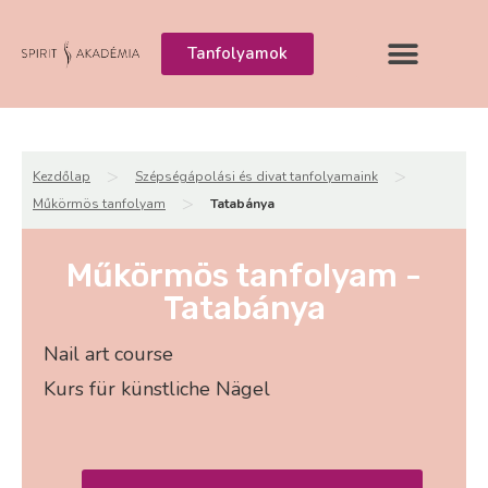
Tanfolyamok
>
>
Kezdőlap
Szépségápolási és divat tanfolyamaink
>
Műkörmös tanfolyam
Tatabánya
Műkörmös tanfolyam -
Tatabánya
Nail art course
Kurs für künstliche Nägel