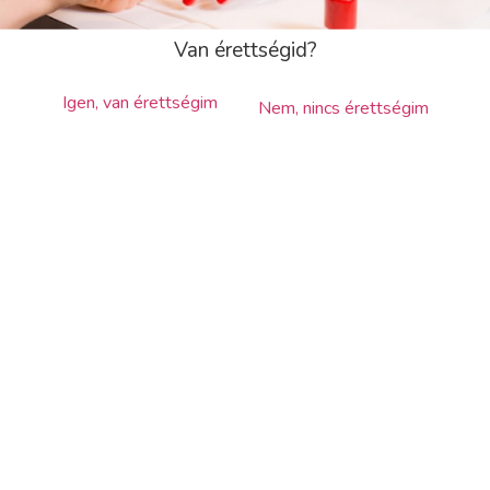
hozzáférést adunk ajándékba partnerünk, a The
Bright Academy 24.990 Ft értékű
Önfejlesztő,
Van érettségid?
önismereti tréningjéhez
.
Továbbá a regisztráció után
Igen, van érettségim
Nem, nincs érettségim
megküldött
Ajándékutalványunkon
feltüntetett
termékek közül is választhatsz egyet!
A képzés teljes költsége, amely tartalmazza a
Spirit Start csomagot:
Képzési díj: 349.000 Ft
(egyösszegű
befizetés esetén)
Amennyiben nem egyösszegű befizetést választ, akkor
a részletfizetés az alábbiak szerint alakul:
1. részlet: 19.000 Ft
(a jelentkezéskor)
2. részlet: 130.000 Ft
(a képzés
megnyitójáig)
3. részlet
:
100.000 Ft
(a negyedik oktatási
napig)