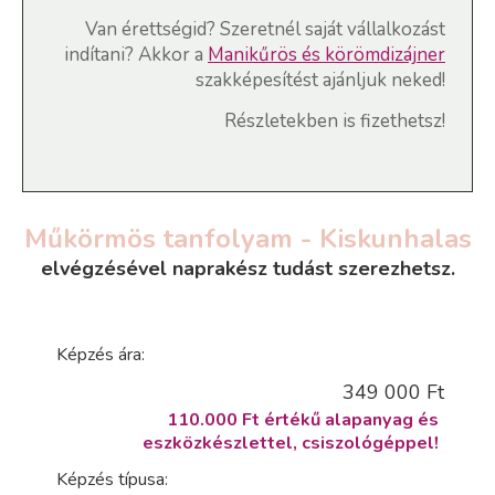
Van érettségid? Szeretnél saját vállalkozást
indítani? Akkor a
Manikűrös és körömdizájner
szakképesítést ajánljuk neked!
Részletekben is fizethetsz!
Műkörmös tanfolyam - Kiskunhalas
elvégzésével naprakész tudást szerezhetsz.
Képzés ára:
349 000 Ft
110.000 Ft értékű alapanyag és
eszközkészlettel, csiszológéppel!
Képzés típusa: