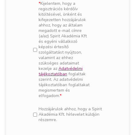
Kijelentem, hogy a
regisztrációs kérdőív
kitöltésével, önként és
kifejezetten hozzájárulok
ahhoz, hogy az általam
megadott e-mail címre
(a/az) Spirit Akadémia Kft
és egyéni vállalkozó
képzési értesítő
szolgáltatást nyújtson,
valamint az ehhez
szükséges adataimat
kezelje az
Adatvédelmi
tájékoztatóban
foglaltak
szerint. Az adatvédelmi
tájékoztatóban foglaltakat
megismertem és
elfogadom.
Hozzájárulok ahhoz, hogy a Spirit
Akadémia Kft. hírlevelet küldjön
részemre.