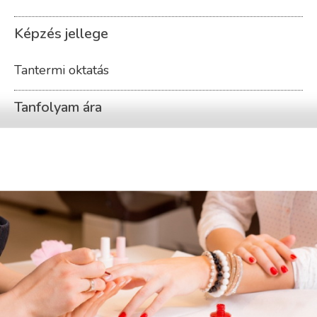
Képzés jellege
Tantermi oktatás
Tanfolyam ára
349 000 Ft
A fizetés módja
A tanfolyam ára tartalmazza a 110.000 Ft
értékű Spirit Start készletet, melyet a képre
kattintva tekinthetsz meg!
Most minden új hallgatónknak ingyenes