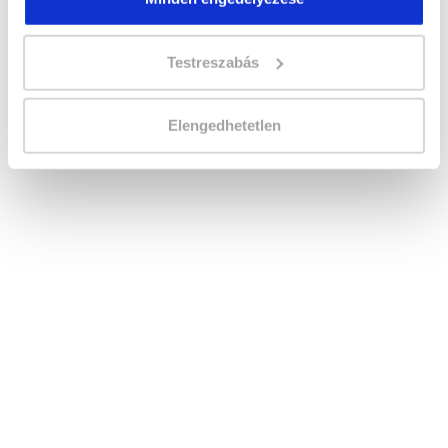
Képzés ára:
349 000 Ft
110.000 Ft értékű alapanyag és eszközkészlettel,
Testreszabás
csiszológéppel!
Házi vizsga díja:
30 000 Ft
Elengedhetetlen
Lehet még jelentkezni?
Igen
Jelentkezem!
Végezd el
Műkörmös tanfolyam -
Kiskunhalas
tanfolyamunkat és váltsd valóra
az álmaidat!
Töltsd ki adatlapunkat,