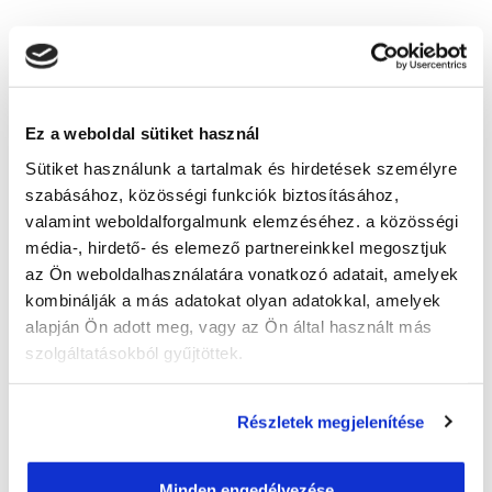
Nem kaptam mindenre választ, kihez
forduljak?
Képzésszervező
Ez a weboldal sütiket használ
Zsalakovics-Bódis Szabina
bodis.szabina@tanfolyam.hu
Sütiket használunk a tartalmak és hirdetések személyre
+36204122166
szabásához, közösségi funkciók biztosításához,
valamint weboldalforgalmunk elemzéséhez. a közösségi
média-, hirdető- és elemező partnereinkkel megosztjuk
az Ön weboldalhasználatára vonatkozó adatait, amelyek
kombinálják a más adatokat olyan adatokkal, amelyek
alapján Ön adott meg, vagy az Ön által használt más
szolgáltatásokból gyűjtöttek.
" B " csoport
36 nap az indulásig!
Részletek megjelenítése
Időtartam:
5-6 hónap
Indulás időpontja:
2026-09-12
Minden engedélyezése