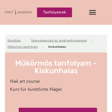
Tanfolyamok
>
>
Kezdőlap
Szépségápolási és divat tanfolyamaink
>
Műkörmös tanfolyam
Kiskunhalas
Műkörmös tanfolyam -
Kiskunhalas
Nail art course
Kurs für künstliche Nägel