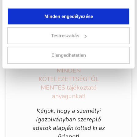
Végezd el
Hajfonás tanfolyam - Tatabánya
Minden engedélyezése
tanfolyamunkat és váltsd valóra az álmaidat!
Testreszabás
Töltsd ki adatlapunkat,
hogy eljuttathassuk
Elengedhetetlen
Hozzád
INGYENES és
MINDEN
KÖTELEZETTSÉGTŐL
MENTES tájékoztató
anyagunkat!
Kérjük, hogy a személyi
igazolványban szereplő
adatok alapján töltsd ki az
űrlapot!