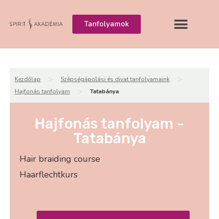
Tanfolyamok
>
>
Kezdőlap
Szépségápolási és divat tanfolyamaink
>
Hajfonás tanfolyam
Tatabánya
Hajfonás tanfolyam -
Tatabánya
Hair braiding course
Haarflechtkurs