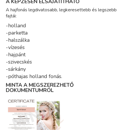
A KÉPZÉSEN ELSAJÁTÍTHATÓ
A hajfonás legdivatosabb, legkeresettebb és legszebb
fajtái:
-holland
-parketta
-halszálka
-vízesés
-hajpánt
-szivecskés
-sárkány
-póthajas holland fonás.
MINTA A MEGSZEREZHETŐ
DOKUMENTUMRÓL