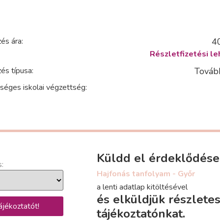
és ára:
4
Részletfizetési le
és típusa:
Továb
séges iskolai végzettség:
Küldd el érdeklődés
s:
Hajfonás tanfolyam - Győr
a lenti adatlap kitöltésével
és elküldjük részlete
ájékoztatót!
tájékoztatónkat.