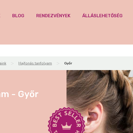
K
BLOG
RENDEZVÉNYEK
ÁLLÁSLEHETŐSÉG
>
>
aink
Hajfonás tanfolyam
Győr
am - Győr