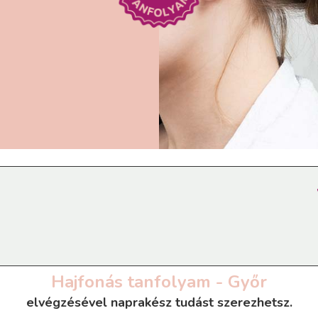
Hajfonás tanfolyam - Győr
elvégzésével naprakész tudást szerezhetsz.