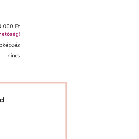
0 000 Ft
hetőség!
bképzés
nincs
ed
s