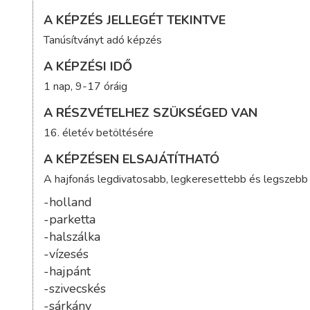
A KÉPZÉS JELLEGÉT TEKINTVE
Tanúsítványt adó képzés
A KÉPZÉSI IDŐ
1 nap, 9-17 óráig
A RÉSZVÉTELHEZ SZÜKSÉGED VAN
16. életév betöltésére
A KÉPZÉSEN ELSAJÁTÍTHATÓ
A hajfonás legdivatosabb, legkeresettebb és legszebb f
-holland
-parketta
-halszálka
-vízesés
-hajpánt
-szivecskés
-sárkány