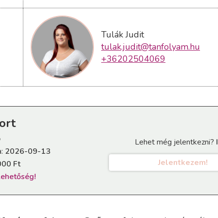
Tulák Judit
tulak.judit@tanfolyam.hu
+36202504069
ort
p
Lehet még jelentkezni?
a:
2026-09-13
Jelentkezem!
000 Ft
 lehetőség!