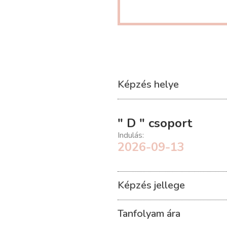
Képzés helye
" D " csoport
Indulás:
2026-09-13
Képzés jellege
Tanfolyam ára