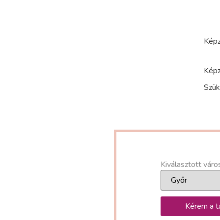
Képz
Képz
Szük
Kiválasztott váro
Kérem a t