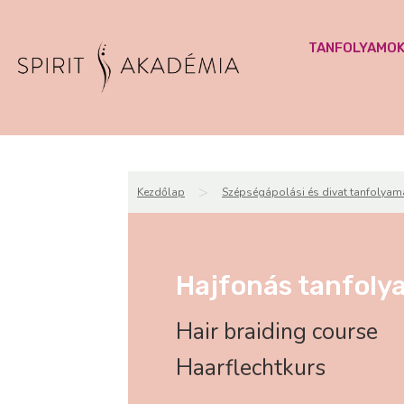
TANFOLYAMO
>
Kezdőlap
Szépségápolási és divat tanfolyam
Hajfonás tanfoly
Hair braiding course
Haarflechtkurs