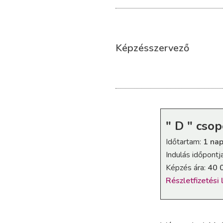
Képzésszervező
" D " csop
Időtartam:
1 na
Indulás időpontj
Képzés ára:
40 
Részletfizetési