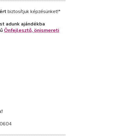
ért
biztosítjuk képzésünket!*
ést adunk ajándékba
kű
Önfejlesztő, önismereti
k!
000604