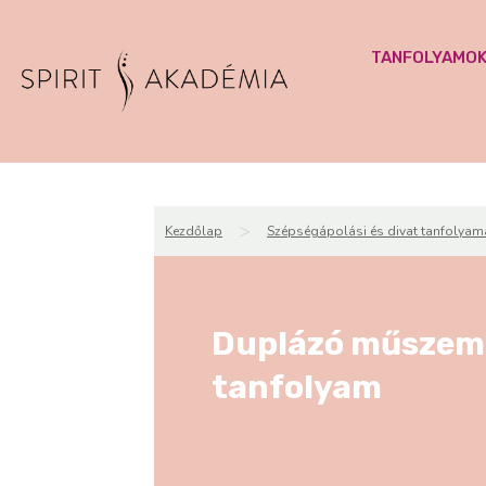
TANFOLYAMO
>
Kezdőlap
Szépségápolási és divat tanfolyam
Duplázó műszemp
tanfolyam