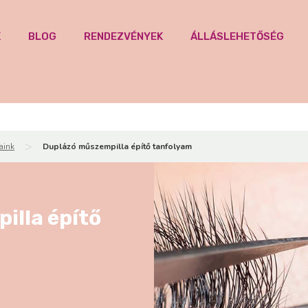
K
BLOG
RENDEZVÉNYEK
ÁLLÁSLEHETŐSÉG
>
aink
Duplázó műszempilla építő tanfolyam
illa építő