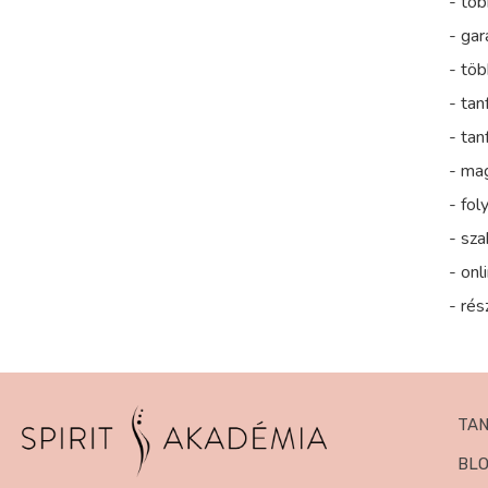
- töb
- gar
- tö
- ta
- ta
- mag
- fol
- sza
- on
- rés
TA
BL