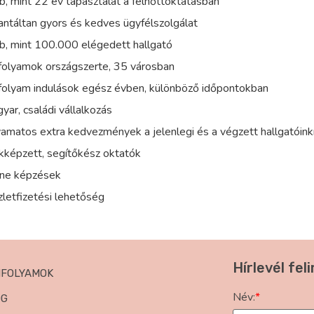
b, mint 22 év tapasztalat a felnőttoktatásban
antáltan gyors és kedves ügyfélszolgálat
bb, mint 100.000 elégedett hallgató
nfolyamok országszerte, 35 városban
nfolyam indulások egész évben, különböző időpontokban
yar, családi vállalkozás
yamatos extra kedvezmények a jelenlegi és a végzett hallgatóin
kképzett, segítőkész oktatók
line képzések
zletfizetési lehetőség
Hírlevél fel
NFOLYAMOK
Név:
*
OG